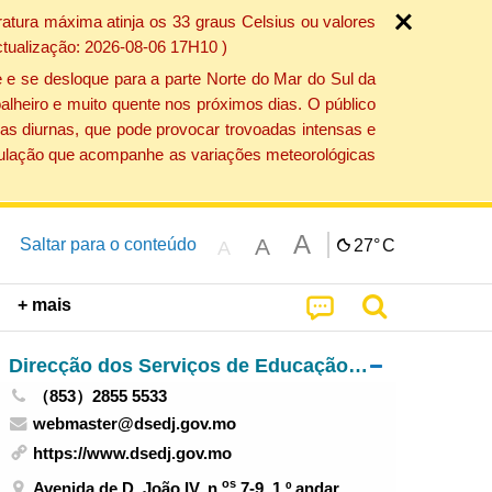
atura máxima atinja os 33 graus Celsius ou valores
ctualização: 2026-08-06 17H10 )
 e se desloque para a parte Norte do Mar do Sul da
alheiro e muito quente nos próximos dias. O público
as diurnas, que pode provocar trovoadas intensas e
população que acompanhe as variações meteorológicas
A
A
Saltar para o conteúdo
27°
C
A
+ mais
Direcção dos Serviços de Educação e de Desenvolvimento da Juventude
（853）2855 5533
webmaster@dsedj.gov.mo
https://www.dsedj.gov.mo
os
Avenida de D. João IV, n.
7-9, 1.º andar,