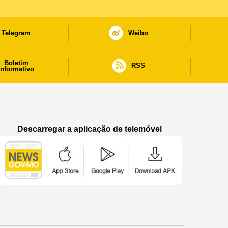
Telegram
Weibo
Boletim
RSS
informativo
Descarregar a aplicação de telemóvel
Aplicação de telemóvel “Notícias do Governo
Aplicação de telemóvel “Notícia
Aplicação de telem