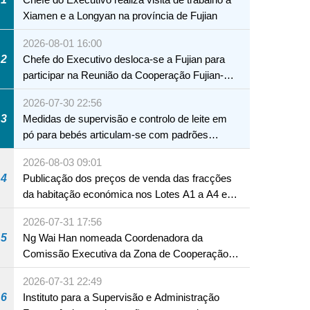
Xiamen e a Longyan na província de Fujian
2026-08-01 16:00
2
Chefe do Executivo desloca-se a Fujian para
participar na Reunião da Cooperação Fujian-
Macau
2026-07-30 22:56
3
Medidas de supervisão e controlo de leite em
pó para bebés articulam-se com padrões
internacionais Serviços interdepartamentais
2026-08-03 09:01
envidam esforços para assegurar a saúde dos
4
Publicação dos preços de venda das fracções
bebés e crianças, assim como a segurança
da habitação económica nos Lotes A1 a A4 e
alimentar
A12 da Zona A dos Novos Aterros
2026-07-31 17:56
5
Ng Wai Han nomeada Coordenadora da
Comissão Executiva da Zona de Cooperação
Aprofundada entre Guangdong e Macau em
2026-07-31 22:49
Hengqin
6
Instituto para a Supervisão e Administração