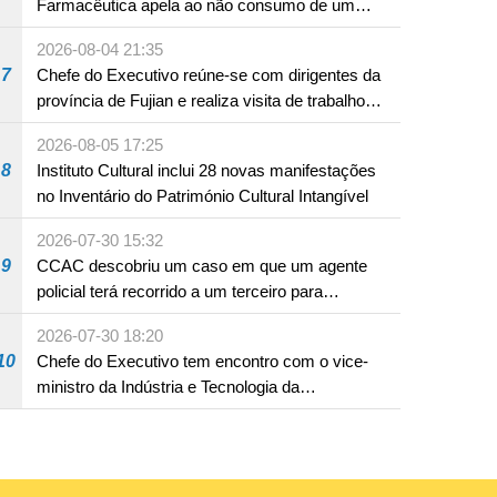
Farmacêutica apela ao não consumo de um
produto com substâncias medicamentosas
2026-08-04 21:35
ocidentais
7
Chefe do Executivo reúne-se com dirigentes da
província de Fujian e realiza visita de trabalho
em Fuzhou
2026-08-05 17:25
8
Instituto Cultural inclui 28 novas manifestações
no Inventário do Património Cultural Intangível
2026-07-30 15:32
9
CCAC descobriu um caso em que um agente
policial terá recorrido a um terceiro para
assumir por si a culpa na sequência de uma
2026-07-30 18:20
infracção rodoviária
10
Chefe do Executivo tem encontro com o vice-
ministro da Indústria e Tecnologia da
Informação