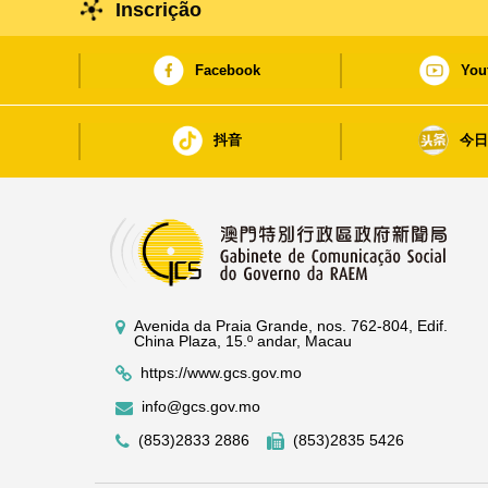
Inscrição
Facebook
You
抖音
今
Avenida da Praia Grande, nos. 762-804, Edif.
China Plaza, 15.º andar, Macau
https://www.gcs.gov.mo
info@gcs.gov.mo
(853)2833 2886
(853)2835 5426