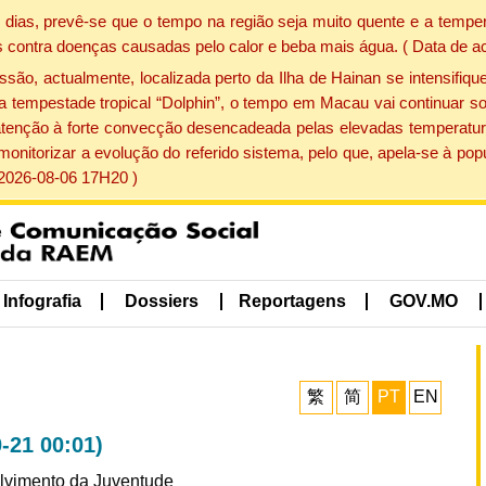
dias, prevê-se que o tempo na região seja muito quente e a temper
 contra doenças causadas pelo calor e beba mais água. ( Data de a
, actualmente, localizada perto da Ilha de Hainan se intensifique
a tempestade tropical “Dolphin”, o tempo em Macau vai continuar so
atenção à forte convecção desencadeada pelas elevadas temperatur
 monitorizar a evolução do referido sistema, pelo que, apela-se à 
 2026-08-06 17H20 )
Infografia
Dossiers
Reportagens
GOV.MO
繁
简
PT
EN
-21 00:01)
lvimento da Juventude