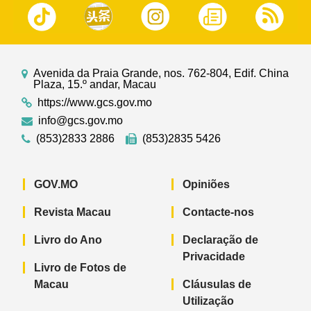
Avenida da Praia Grande, nos. 762-804, Edif. China
Plaza, 15.º andar, Macau
https://www.gcs.gov.mo
info@gcs.gov.mo
(853)2833 2886
(853)2835 5426
GOV.MO
Opiniões
Revista Macau
Contacte-nos
Livro do Ano
Declaração de
Privacidade
Livro de Fotos de
Macau
Cláusulas de
Utilização