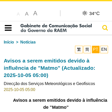
A
C
A
34°
A
Pesq
Índice
Início
Notícias
繁
简
PT
EN
Avisos a serem emitidos devido à
influência de "Matmo" (Actualizado:
2025-10-05 05:00)
Direcção dos Serviços Meteorológicos e Geofísicos
2025-10-05 05:00
Avisos a serem emitidos devido à influência
de "Matmo"