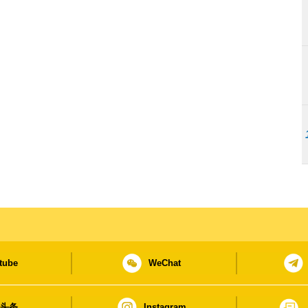
tube
WeChat
日头条
Instagram