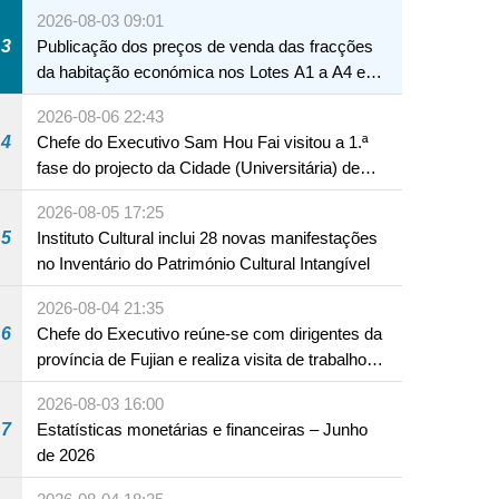
Macau
2026-08-03 09:01
3
Publicação dos preços de venda das fracções
da habitação económica nos Lotes A1 a A4 e
A12 da Zona A dos Novos Aterros
2026-08-06 22:43
4
Chefe do Executivo Sam Hou Fai visitou a 1.ª
fase do projecto da Cidade (Universitária) de
Educação Internacional de Macau e Hengqin
2026-08-05 17:25
5
Instituto Cultural inclui 28 novas manifestações
no Inventário do Património Cultural Intangível
2026-08-04 21:35
6
Chefe do Executivo reúne-se com dirigentes da
província de Fujian e realiza visita de trabalho
em Fuzhou
2026-08-03 16:00
7
Estatísticas monetárias e financeiras – Junho
de 2026