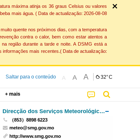
atura máxima atinja os 36 graus Celsius ou valores
 beba mais água. ( Data de actualização: 2026-08-08
e muito quente nos próximos dias, com a temperatura
revenção contra o calor, bem como estar atentos a
 na região durante a tarde e noite. A DSMG está a
s informações mais recentes.( Data de actualização:
A
A
Saltar para o conteúdo
32°
C
A
+ mais
Direcção dos Serviços Meteorológicos e Geofísicos
（853）8898 6223
meteo@smg.gov.mo
http://www.smg.gov.mo