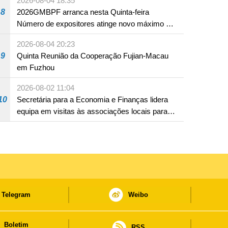
2026-08-04 18:35
8
2026GMBPF arranca nesta Quinta-feira
Número de expositores atinge novo máximo em
18 anos
2026-08-04 20:23
9
Quinta Reunião da Cooperação Fujian-Macau
em Fuzhou
2026-08-02 11:04
10
Secretária para a Economia e Finanças lidera
equipa em visitas às associações locais para
consolidar consensos e promover os trabalhos
nas áreas económica e social
Telegram
Weibo
Boletim
RSS