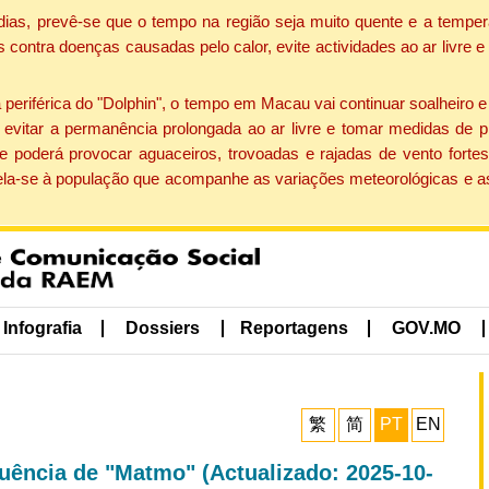
dias, prevê-se que o tempo na região seja muito quente e a temper
contra doenças causadas pelo calor, evite actividades ao ar livre e
eriférica do "Dolphin", o tempo em Macau vai continuar soalheiro 
evitar a permanência prolongada ao ar livre e tomar medidas de p
 poderá provocar aguaceiros, trovoadas e rajadas de vento fortes
apela-se à população que acompanhe as variações meteorológicas e a
Infografia
Dossiers
Reportagens
GOV.MO
繁
简
PT
EN
luência de "Matmo" (Actualizado: 2025-10-