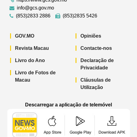
info@gcs.gov.mo
(853)2833 2886
(853)2835 5426
GOV.MO
Opiniões
Revista Macau
Contacte-nos
Livro do Ano
Declaração de
Privacidade
Livro de Fotos de
Macau
Cláusulas de
Utilização
Descarregar a aplicação de telemóvel
Aplicação de telemóvel “Notícias do G
Aplicação de telemóvel “
Aplicação 