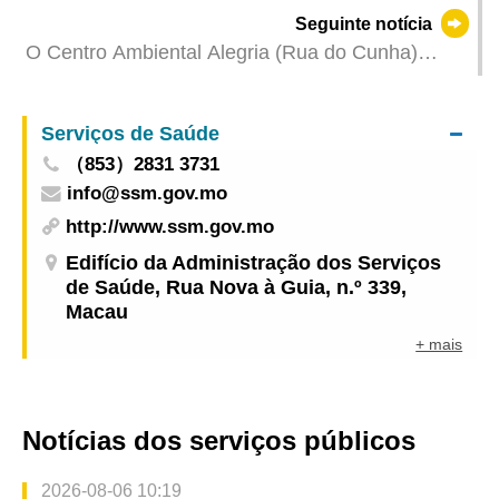
licenças de actividade de agências de emprego
Seguinte notícia
antes do seu termo
O Centro Ambiental Alegria (Rua do Cunha)
estará encerrado a partir de 8 de Outubro devido
a reparações no interior
Serviços de Saúde
（853）2831 3731
info@ssm.gov.mo
http://www.ssm.gov.mo
Edifício da Administração dos Serviços
de Saúde, Rua Nova à Guia, n.º 339,
Macau
+ mais
Notícias dos serviços públicos
2026-08-06 10:19