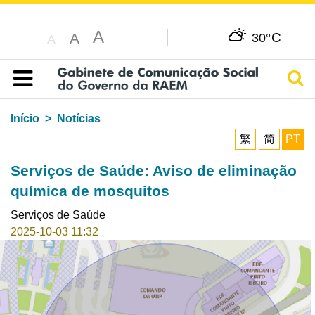
A
C
A
30°
A
Pesq
Índice
Início
Notícias
繁
简
PT
Serviços de Saúde: Aviso de eliminação
química de mosquitos
Serviços de Saúde
2025-10-03 11:32