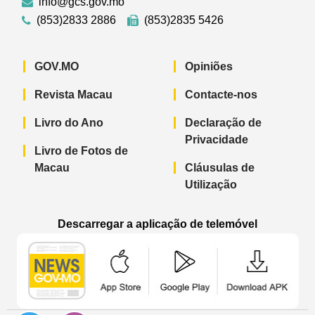
info@gcs.gov.mo
(853)2833 2886
(853)2835 5426
GOV.MO
Opiniões
Revista Macau
Contacte-nos
Livro do Ano
Declaração de
Privacidade
Livro de Fotos de
Macau
Cláusulas de
Utilização
Descarregar a aplicação de telemóvel
Aplicação de telemóvel “Notícias do G
Aplicação de telemóvel “
Aplicação 