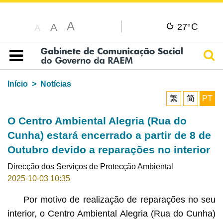
A
C
A
27°
A
Pesq
Índice
Início
Notícias
繁
简
PT
O Centro Ambiental Alegria (Rua do
Cunha) estará encerrado a partir de 8 de
Outubro devido a reparações no interior
Direcção dos Serviços de Protecção Ambiental
2025-10-03 10:35
Por motivo de realização de reparações no seu
interior, o Centro Ambiental Alegria (Rua do Cunha)