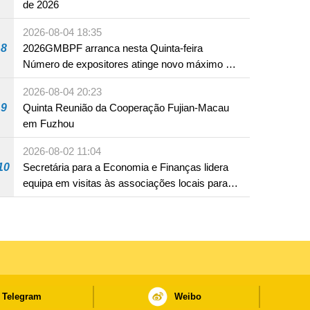
de 2026
2026-08-04 18:35
8
2026GMBPF arranca nesta Quinta-feira
Número de expositores atinge novo máximo em
18 anos
2026-08-04 20:23
9
Quinta Reunião da Cooperação Fujian-Macau
em Fuzhou
2026-08-02 11:04
10
Secretária para a Economia e Finanças lidera
equipa em visitas às associações locais para
consolidar consensos e promover os trabalhos
nas áreas económica e social
Telegram
Weibo