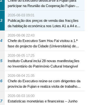
2
Chefe do Executivo desloca-se a Fujian para
participar na Reunião da Cooperação Fujian-
Macau
2026-08-03 09:01
3
Publicação dos preços de venda das fracções
da habitação económica nos Lotes A1 a A4 e
A12 da Zona A dos Novos Aterros
2026-08-06 22:43
4
Chefe do Executivo Sam Hou Fai visitou a 1.ª
fase do projecto da Cidade (Universitária) de
Educação Internacional de Macau e Hengqin
2026-08-05 17:25
5
Instituto Cultural inclui 28 novas manifestações
no Inventário do Património Cultural Intangível
2026-08-04 21:35
6
Chefe do Executivo reúne-se com dirigentes da
província de Fujian e realiza visita de trabalho
em Fuzhou
2026-08-03 16:00
7
Estatísticas monetárias e financeiras – Junho