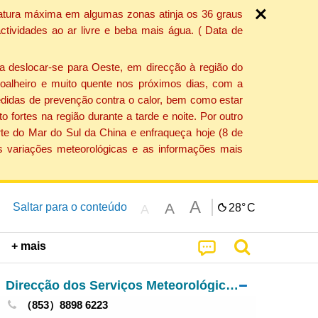
ratura máxima em algumas zonas atinja os 36 graus
tividades ao ar livre e beba mais água. ( Data de
a deslocar-se para Oeste, em direcção à região do
 soalheiro e muito quente nos próximos dias, com a
edidas de prevenção contra o calor, bem como estar
fortes na região durante a tarde e noite. Por outro
rte do Mar do Sul da China e enfraqueça hoje (8 de
s variações meteorológicas e as informações mais
A
A
Saltar para o conteúdo
28°
C
A
+ mais
Direcção dos Serviços Meteorológicos e Geofísicos
（853）8898 6223