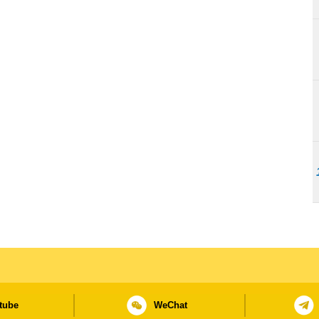
tube
WeChat