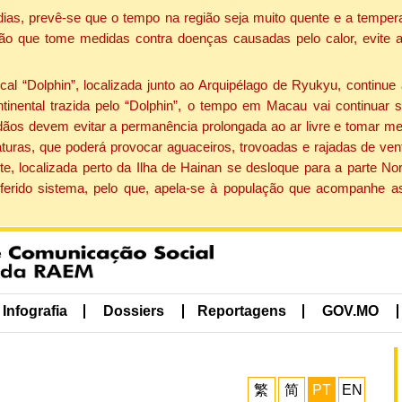
dias, prevê-se que o tempo na região seja muito quente e a tempe
ão que tome medidas contra doenças causadas pelo calor, evite ac
 “Dolphin”, localizada junto ao Arquipélago de Ryukyu, continue 
ntinental trazida pelo “Dolphin”, o tempo em Macau vai continuar
dãos devem evitar a permanência prolongada ao ar livre e tomar m
ras, que poderá provocar aguaceiros, trovoadas e rajadas de vento 
e, localizada perto da Ilha de Hainan se desloque para a parte No
ferido sistema, pelo que, apela-se à população que acompanhe a
Infografia
Dossiers
Reportagens
GOV.MO
繁
简
PT
EN