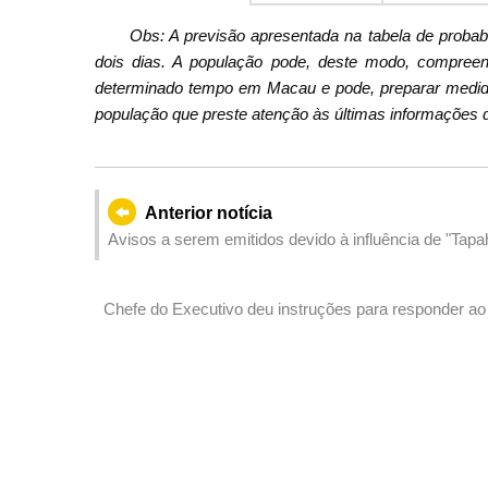
Obs: A previsão apresentada na tabela de proba
dois dias. A população pode, deste modo, compreend
determinado tempo em Macau e pode, preparar medid
população que preste atenção às últimas informações d
Anterior notícia
Avisos a serem emitidos devido à influência de "Tapa
Chefe do Executivo deu instruções para responder ao 
inundação, garantir a segurança da vida e dos bens d