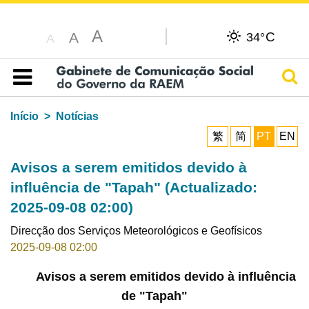
A
C
A
34°
A
Pesq
Índice
Início
Notícias
繁
简
PT
EN
Avisos a serem emitidos devido à
influência de "Tapah" (Actualizado:
2025-09-08 02:00)
Direcção dos Serviços Meteorológicos e Geofísicos
2025-09-08 02:00
Avisos a serem emitidos devido à influência
de "Tapah"