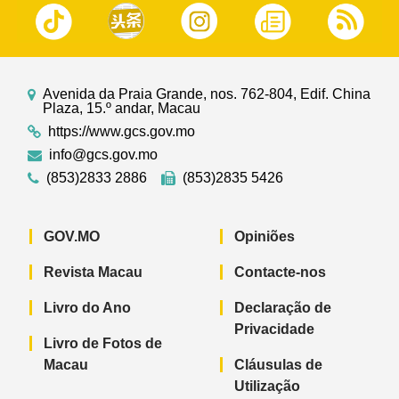
Avenida da Praia Grande, nos. 762-804, Edif. China
Plaza, 15.º andar, Macau
https://www.gcs.gov.mo
info@gcs.gov.mo
(853)2833 2886
(853)2835 5426
GOV.MO
Opiniões
Revista Macau
Contacte-nos
Livro do Ano
Declaração de
Privacidade
Livro de Fotos de
Macau
Cláusulas de
Utilização