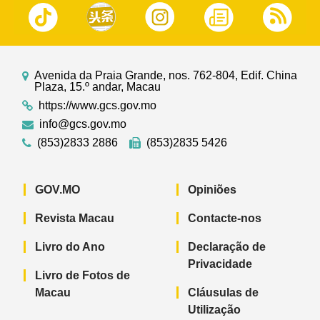
Avenida da Praia Grande, nos. 762-804, Edif. China
Plaza, 15.º andar, Macau
https://www.gcs.gov.mo
info@gcs.gov.mo
(853)2833 2886
(853)2835 5426
GOV.MO
Opiniões
Revista Macau
Contacte-nos
Livro do Ano
Declaração de
Privacidade
Livro de Fotos de
Macau
Cláusulas de
Utilização