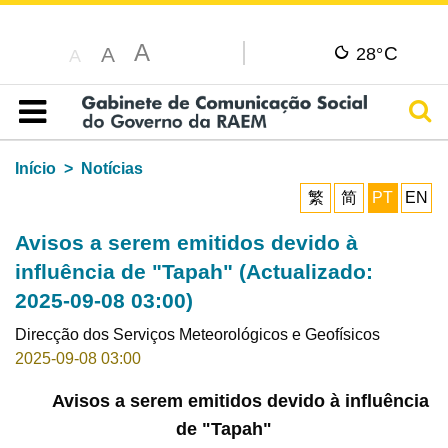
A
C
A
28°
A
Pesq
Índice
Início
Notícias
繁
简
PT
EN
Avisos a serem emitidos devido à
influência de "Tapah" (Actualizado:
2025-09-08 03:00)
Direcção dos Serviços Meteorológicos e Geofísicos
2025-09-08 03:00
Avisos a serem emitidos devido à influência
de "Tapah"