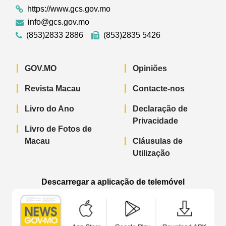
https://www.gcs.gov.mo
info@gcs.gov.mo
(853)2833 2886
(853)2835 5426
GOV.MO
Opiniões
Revista Macau
Contacte-nos
Livro do Ano
Declaração de
Privacidade
Livro de Fotos de
Macau
Cláusulas de
Utilização
Descarregar a aplicação de telemóvel
Aplicação de telemóvel “Notícias do G
Aplicação de telemóvel “
Aplicação 