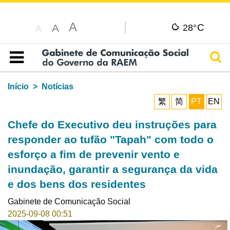
A
C
A
28°
A
Pesq
Índice
Início
Notícias
繁
简
PT
EN
Chefe do Executivo deu instruções para
responder ao tufão "Tapah" com todo o
esforço a fim de prevenir vento e
inundação, garantir a segurança da vida
e dos bens dos residentes
Gabinete de Comunicação Social
2025-09-08 00:51