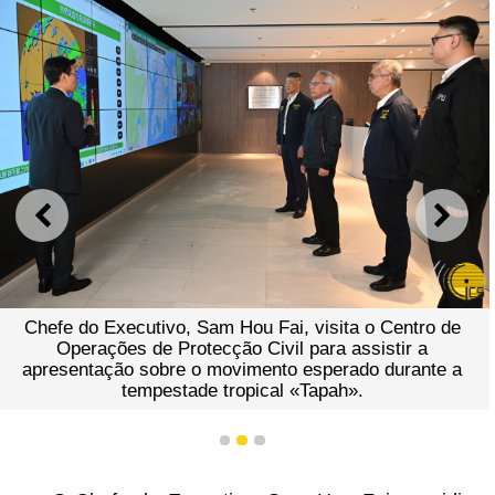
ANTERIOR
SEGU
Chefe do Executivo, Sam Hou Fai, visita o Centro de
Operações de Protecção Civil para assistir a
apresentação sobre o movimento esperado durante a
tempestade tropical «Tapah».
1
2
3