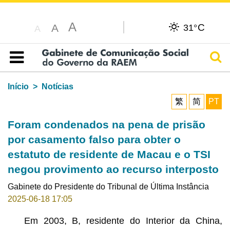
A
C
A
31°
A
Pesq
Índice
Início
Notícias
繁
简
PT
Foram condenados na pena de prisão
por casamento falso para obter o
estatuto de residente de Macau e o TSI
negou provimento ao recurso interposto
Gabinete do Presidente do Tribunal de Última Instância
2025-06-18 17:05
Em 2003, B, residente do Interior da China,