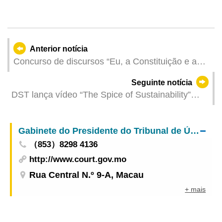
Anterior notícia
Concurso de discursos “Eu, a Constituição e a
Lei Básica” encerra com sucesso
Seguinte notícia
DST lança vídeo “The Spice of Sustainability”
para assinalar Dia da Gastronomia Sustentável
celebrado cada 18 de Junho
Gabinete do Presidente do Tribunal de Última Instância
（853）8298 4136
http://www.court.gov.mo
Rua Central N.º 9-A, Macau
+ mais