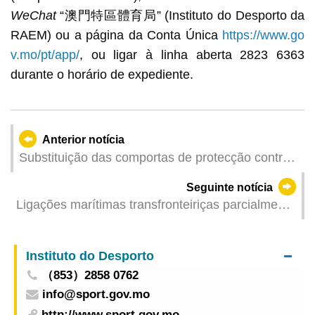
WeChat
“澳門特區體育局” (Instituto do Desporto da
RAEM) ou a página da Conta Única
https://www.go
v.mo/pt/app/
, ou ligar à linha aberta 2823 6363
durante o horário de expediente.
Anterior notícia
Substituição das comportas de protecção contra
inundações pelo IAM Medidas provisórias de
Seguinte notícia
trânsito no túnel subaquático da UM nos dias 17
Ligações marítimas transfronteiriças parcialmente
e 18 de Junho
canceladas devido à tempestade tropical
Instituto do Desporto
（853）2858 0762
info@sport.gov.mo
http://www.sport.gov.mo