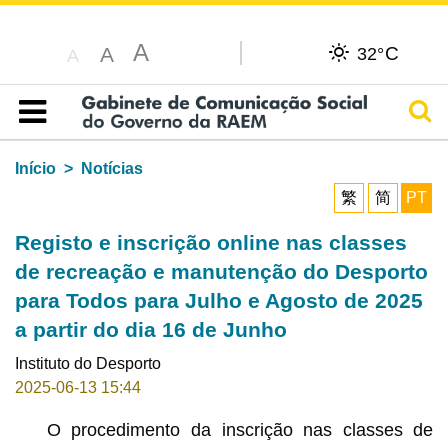
A
C
A
32°
A
Pesq
Índice
Início
Notícias
繁
简
PT
Registo e inscrição online nas classes
de recreação e manutenção do Desporto
para Todos para Julho e Agosto de 2025
a partir do dia 16 de Junho
Instituto do Desporto
2025-06-13 15:44
O procedimento da inscrição nas classes de