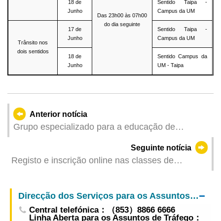
18 de
Sentido Taipa -
Junho
Campus da UM
Das 23h00 às 07h00
do dia seguinte
17 de
Sentido Taipa -
Junho
Campus da UM
Trânsito nos
dois sentidos
18 de
Sentido Campus da
Junho
UM - Taipa
Anterior notícia
Grupo especializado para a educação de
consumidores das comunidades mais vulneráveis
Seguinte notícia
visitou a Polícia Judiciária para estudar a
Registo e inscrição online nas classes de
cooperação
recreação e manutenção do Desporto para Todos
para Julho e Agosto de 2025 a partir do dia 16 de
Direcção dos Serviços para os Assuntos de Tráfego
Junho
Central telefónica：（853）8866 6666
Linha Aberta para os Assuntos de Tráfego：