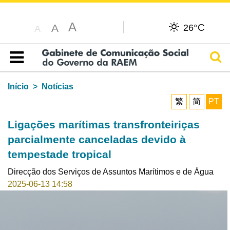
A
C
A
26°
A
Pesq
Índice
Início
Notícias
繁
简
PT
Ligações marítimas transfronteiriças
parcialmente canceladas devido à
tempestade tropical
Direcção dos Serviços de Assuntos Marítimos e de Água
2025-06-13 14:58