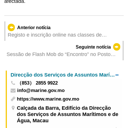
afectada.
Anterior notícia
Registo e inscrição online nas classes de
recreação e manutenção do Desporto para Todos
Seguinte notícia
para Julho e Agosto de 2025 a partir do dia 16 de
Sessão de Flash Mob do “Encontro” no Posto
Junho
Fronteiriço Qingmao: mais de 3.888 prémios
distribuídos gratuitamente em três dias
Direcção dos Serviços de Assuntos Marítimos e de Água
（853） 2855 9922
info@marine.gov.mo
https://www.marine.gov.mo
Calçada da Barra, Edifício da Direcção
dos Serviços de Assuntos Marítimos e de
Água, Macau