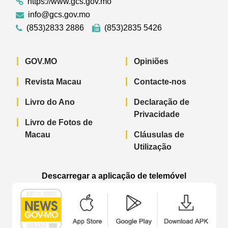
https://www.gcs.gov.mo
info@gcs.gov.mo
(853)2833 2886
(853)2835 5426
GOV.MO
Opiniões
Revista Macau
Contacte-nos
Livro do Ano
Declaração de
Privacidade
Livro de Fotos de
Macau
Cláusulas de
Utilização
Descarregar a aplicação de telemóvel
Aplicação de telemóvel “Notícias do G
Aplicação de telemóvel “
Aplicação 