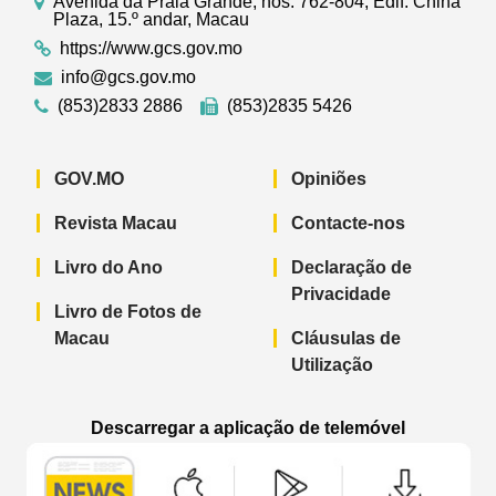
Avenida da Praia Grande, nos. 762-804, Edif. China
Plaza, 15.º andar, Macau
https://www.gcs.gov.mo
info@gcs.gov.mo
(853)2833 2886
(853)2835 5426
GOV.MO
Opiniões
Revista Macau
Contacte-nos
Livro do Ano
Declaração de
Privacidade
Livro de Fotos de
Macau
Cláusulas de
Utilização
Descarregar a aplicação de telemóvel
Aplicação de telemóvel “Notícias do G
Aplicação de telemóvel “
Aplicação 