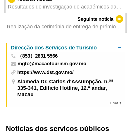
Resultados de investigação de académicos da
UPM contribuem para o desenvolvimento do
Seguinte notícia
turismo
Realização da cerimónia de entrega de prémios
do Concurso Fotográfico "A MGM Regata
Internacional de Macau 2025"
Direcção dos Serviços de Turismo
（853）2831 5566
mgto@macaotourism.gov.mo
https://www.dst.gov.mo/
os
Alameda Dr. Carlos d'Assumpção, n.
335-341, Edifício Hotline, 12.º andar,
Macau
+ mais
Notícias dos serviços públicos