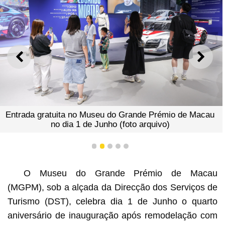
ANTERIOR
SEGU
Entrada gratuita no Museu do Grande Prémio de Macau
no dia 1 de Junho (foto arquivo)
1
2
3
4
5
O Museu do Grande Prémio de Macau
(MGPM), sob a alçada da Direcção dos Serviços de
Turismo (DST), celebra dia 1 de Junho o quarto
aniversário de inauguração após remodelação com