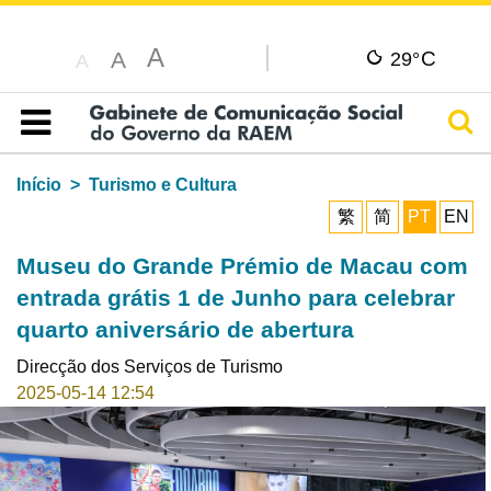
A
C
A
29°
A
Pesq
Índice
Início
Turismo e Cultura
繁
简
PT
EN
Museu do Grande Prémio de Macau com
entrada grátis 1 de Junho para celebrar
quarto aniversário de abertura
Direcção dos Serviços de Turismo
2025-05-14 12:54