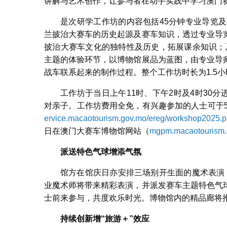
讲解与艺术创作，让参与者在动手实践中学习澳门
是次研学工作坊的内容包括45分钟专业导览
兰披治大赛车的历史起源及赛车知识，透过专业导
披治大赛车文化的独特性及历史，拓展课余知识；及后进
主题的体验环节，以博物馆展品为蓝图，由专业导
战车联系起来的制作过程。整个工作坊时长为1.5小
工作坊于当日上午11时、下午2时及4时30分
对亲子。工作坊费用全免，有兴趣参加的人士可于5月
ervice.macaotourism.gov.mo/ereg/workshop2025.
日在澳门大赛车博物馆网站（
mgpm.macaotourism.
派送特色气球增添气氛
馆方在馆庆日亦安排三场别开生面的魔术表演，
业魔术师将带来精彩表演，并派发赛车主题特色气
士前来参与，共度欢乐时光。博物馆内的精品廊将
持续创新增
“
旅游＋
”
效应