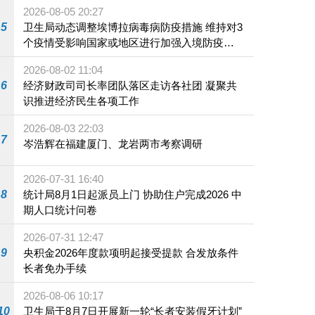
2026-08-05 20:27
5
卫生局动态调整埃博拉病毒病防疫措施 维持对3
个疫情受影响国家或地区进行加强入境防疫措
施
2026-08-02 11:04
6
经济财政司司长率团队落区走访各社团 凝聚共
识推进经济民生各项工作
2026-08-03 22:03
7
岑浩辉在福建厦门、龙岩两市考察调研
2026-07-31 16:40
8
统计局8月1日起派员上门 协助住户完成2026 中
期人口统计问卷
2026-07-31 12:47
9
央积金2026年度款项明起接受提款 合发放条件
长者免办手续
2026-08-06 10:17
10
卫生局于8月7日开展新一轮“长者安装假牙计划”