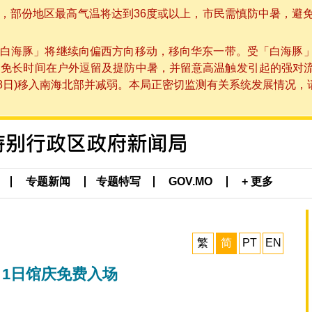
部份地区最高气温将达到36度或以上，市民需慎防中暑，避免在烈
白海豚」将继续向偏西方向移动，移向华东一带。受「白海豚
避免长时间在户外逗留及提防中暑，并留意高温触发引起的强对
8日)移入南海北部并减弱。本局正密切监测有关系统发展情况，请市
专题新闻
专题特写
GOV.MO
+ 更多
繁
简
PT
EN
1日馆庆免费入场