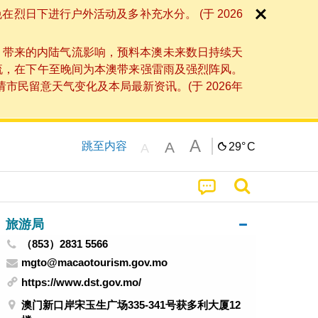
日下进行户外活动及多补充水分。 (于 2026
」带来的内陆气流影响，预料本澳未来数日持续天
流，在下午至晚间为本澳带来强雷雨及强烈阵风。
民留意天气变化及本局最新资讯。(于 2026年
A
A
跳至内容
29°
C
A
旅游局
（853）2831 5566
mgto@macaotourism.gov.mo
https://www.dst.gov.mo/
澳门新口岸宋玉生广场335-341号获多利大厦12