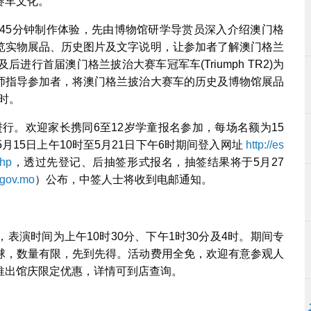
赛车文化。
及45分钟制作体验，先由博物馆研学导赏员深入介绍澳门格
览实物展品、历史图片及文字说明，让参加者了解澳门格兰
行首届澳门格兰披治大赛车冠军车(Triumph TR2)为
师指导参加者，将澳门格兰披治大赛车的历史及博物馆展品
时。
进行。欢迎家长携同6至12岁学童报名参加，每场名额为15
15日上午10时至5月21日下午6时期间登入网址
http://es
php
，透过先登记、后抽签形式报名，抽签结果将于5月27
gov.mo
）公布，中签人士将收到电邮通知。
表演时间为上午10时30分、下午1时30分及4时。期间专
球，数量有限，先到先得。活动费用全免，欢迎有意参观人
推出馆庆限定优惠，详情可到店查询。