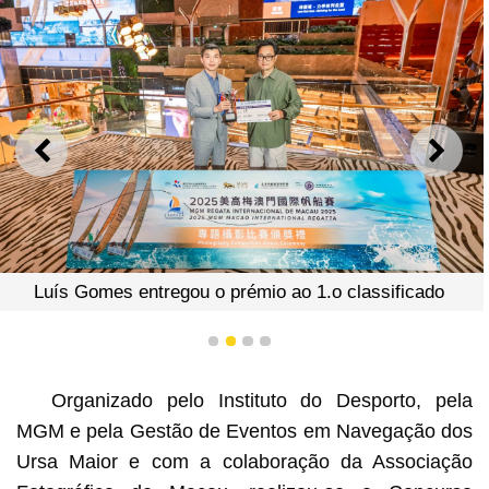
ANTERIOR
SEGU
Luís Gomes entregou o prémio ao 1.o classificado
1
2
3
4
Organizado pelo Instituto do Desporto, pela
MGM e pela Gestão de Eventos em Navegação dos
Ursa Maior e com a colaboração da Associação