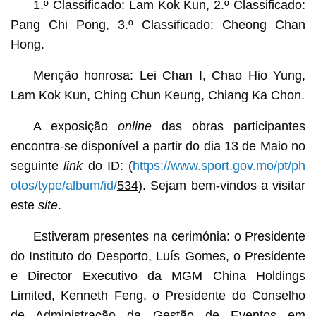
1.º Classificado: Lam Kok Kun, 2.º Classificado:
Pang Chi Pong, 3.º Classificado: Cheong Chan
Hong.
Menção honrosa: Lei Chan I, Chao Hio Yung,
Lam Kok Kun, Ching Chun Keung, Chiang Ka Chon.
A exposição
online
das obras participantes
encontra-se disponível a partir do dia 13 de Maio no
seguinte
link
do ID: (
https://www.sport.gov.mo/pt/ph
otos/type/album/id/
534
). Sejam bem-vindos a visitar
este
site
.
Estiveram presentes na cerimónia: o Presidente
do Instituto do Desporto, Luís Gomes, o Presidente
e Director Executivo da MGM China Holdings
Limited, Kenneth Feng, o Presidente do Conselho
de Administração da Gestão de Eventos em