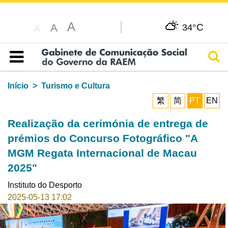
A
C
A
34°
A
Pesq
Índice
Início
Turismo e Cultura
繁
简
PT
EN
Realização da cerimónia de entrega de
prémios do Concurso Fotográfico "A
MGM Regata Internacional de Macau
2025"
Instituto do Desporto
2025-05-13 17:02