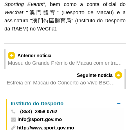
Sporting Events
”, bem como a conta oficial do
WeChat
“澳門體育” (Desporto de Macau) e a
assinatura “澳門特區體育局” (Instituto do Desporto
da RAEM) no WeChat.
Anterior notícia
Museu do Grande Prémio de Macau com entrada
grátis 1 de Junho para celebrar quarto aniversário
Seguinte notícia
de abertura
Estreia em Macau do Concerto ao Vivo BBC
“Sete Mundos, Um Planeta”Uma experiência
imersiva audiovisual que revela as maravilhas do
Instituto do Desporto
nosso planeta
（853）2858 0762
info@sport.gov.mo
http://www.sport.gov.mo