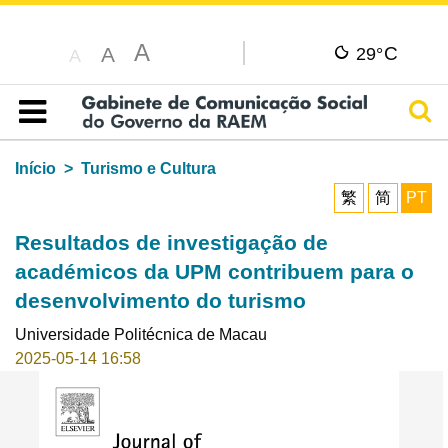
A
C
A
29°
A
Pesq
Índice
Início
Turismo e Cultura
繁
简
PT
Resultados de investigação de
académicos da UPM contribuem para o
desenvolvimento do turismo
Universidade Politécnica de Macau
2025-05-14 16:58