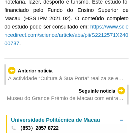
hotelaria, lazer, desporto e turismo. Este estudo foi
financiado pelo Fundo do Ensino Superior de
Macau (HSS-IPM-2021-02). O conteúdo completo
do estudo pode ser consultado em:
https://www.scie
ncedirect.com/science/article/abs/pii/S2212571X240
00787
.
Anterior notícia
A actividade “Cultura à Sua Porta” realiza-se em
vários locais no fim-de-semana levando a arte
Seguinte notícia
aos bairros comunitários sob cinco temas
Museu do Grande Prémio de Macau com entrada
grátis 1 de Junho para celebrar quarto aniversário
de abertura
Universidade Politécnica de Macau
（853）2857 8722