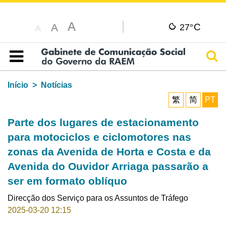
A
C
A
27°
A
Pesq
Índice
Início
Notícias
繁
简
PT
Parte dos lugares de estacionamento
para motociclos e ciclomotores nas
zonas da Avenida de Horta e Costa e da
Avenida do Ouvidor Arriaga passarão a
ser em formato oblíquo
Direcção dos Serviço para os Assuntos de Tráfego
2025-03-20 12:15