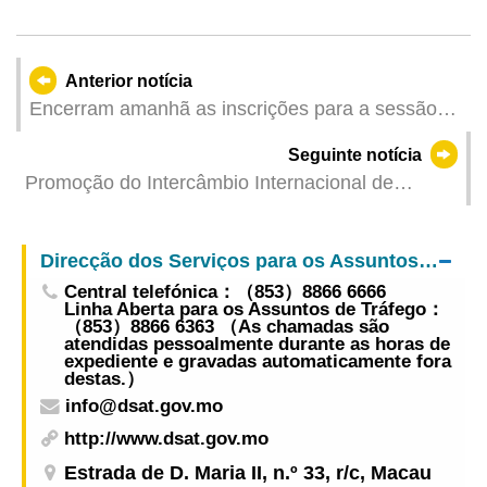
Anterior notícia
Encerram amanhã as inscrições para a sessão
de esclarecimento sobre os procedimentos
Seguinte notícia
eleitorais para a Assembleia Legislativa
Promoção do Intercâmbio Internacional de
Informações Ambientais Aposta no
Desenvolvimento da Transformação Ecológica
Direcção dos Serviços para os Assuntos de Tráfego
Central telefónica：（853）8866 6666
Linha Aberta para os Assuntos de Tráfego：
（853）8866 6363 （As chamadas são
atendidas pessoalmente durante as horas de
expediente e gravadas automaticamente fora
destas.）
info@dsat.gov.mo
http://www.dsat.gov.mo
Estrada de D. Maria II, n.º 33, r/c, Macau