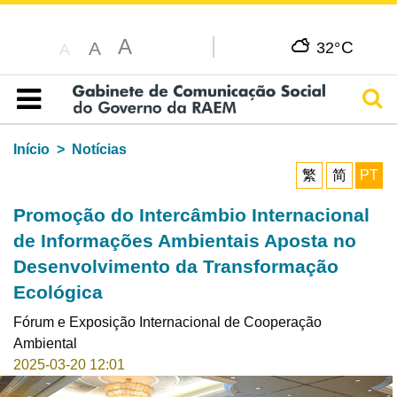
A
C
A
32°
A
Pesq
Índice
Início
Notícias
繁
简
PT
Promoção do Intercâmbio Internacional
de Informações Ambientais Aposta no
Desenvolvimento da Transformação
Ecológica
Fórum e Exposição Internacional de Cooperação
Ambiental
2025-03-20 12:01