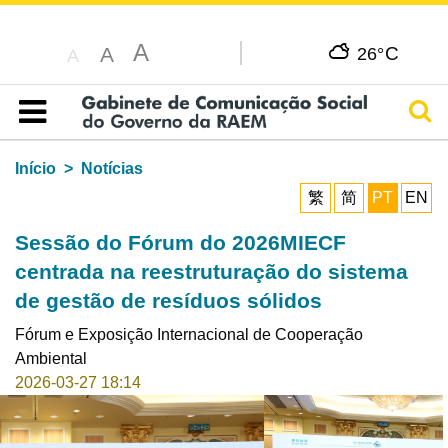
A
C
A
26°
A
Pesq
Índice
Início
Notícias
繁
简
PT
EN
Sessão do Fórum do 2026MIECF
centrada na reestruturação do sistema
de gestão de resíduos sólidos
Fórum e Exposição Internacional de Cooperação
Ambiental
2026-03-27 18:14