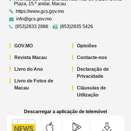
Plaza, 15.º andar, Macau
https://www.gcs.gov.mo
info@gcs.gov.mo
(853)2833 2886
(853)2835 5426
GOV.MO
Opiniões
Revista Macau
Contacte-nos
Livro do Ano
Declaração de
Privacidade
Livro de Fotos de
Macau
Cláusulas de
Utilização
Descarregar a aplicação de telemóvel
Aplicação de telemóvel “Notícias do G
Aplicação de telemóvel “
Aplicação 