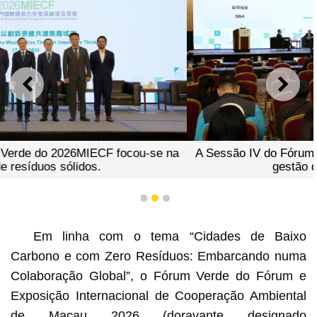
ANTERIOR
SEGU
A Sessão IV do Fórum Verde do 2026MIECF focou-se na
gestão de resíduos sólidos.
1
2
3
Em linha com o tema “Cidades de Baixo
Carbono e com Zero Resíduos: Embarcando numa
Colaboração Global”, o Fórum Verde do Fórum e
Exposição Internacional de Cooperação Ambiental
de Macau 2026 (doravante designado