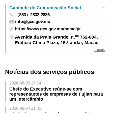
adequadas de prevenção
Iluminar Macau 2024”
Gabinete de Comunicação Social
（853）2833 2886
info@gcs.gov.mo
https://www.gcs.gov.mo/home/pt
os
Avenida da Praia Grande, n.
762-804,
Edifício China Plaza, 15.º andar, Macau
+ mais
Notícias dos serviços públicos
2026-08-05 17:14
Chefe do Executivo reúne-se com
representantes de empresas de Fujian para
um intercâmbio
2026-08-04 21:35