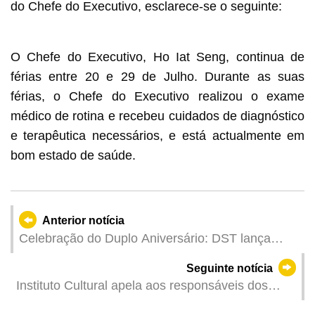
do Chefe do Executivo, esclarece-se o seguinte:
O Chefe do Executivo, Ho Iat Seng, continua de
férias entre 20 e 29 de Julho. Durante as suas
férias, o Chefe do Executivo realizou o exame
médico de rotina e recebeu cuidados de diagnóstico
e terapêutica necessários, e está actualmente em
bom estado de saúde.
Anterior notícia
Celebração do Duplo Aniversário: DST lança
recolha pública de obras locais de vídeo mapping
Seguinte notícia
a 3D para “Celebração do 75.º Aniversário da
Instituto Cultural apela aos responsáveis dos
Fundação da República Popular da China e do
edifícios patrimoniais para tomarem medidas
25.º Aniversário do Regresso de Macau à Pátria -