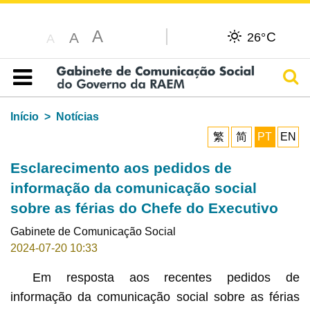
A
C
A
26°
A
Pesq
Índice
Início
Notícias
繁
简
PT
EN
Esclarecimento aos pedidos de
informação da comunicação social
sobre as férias do Chefe do Executivo
Gabinete de Comunicação Social
2024-07-20 10:33
Em resposta aos recentes pedidos de
informação da comunicação social sobre as férias