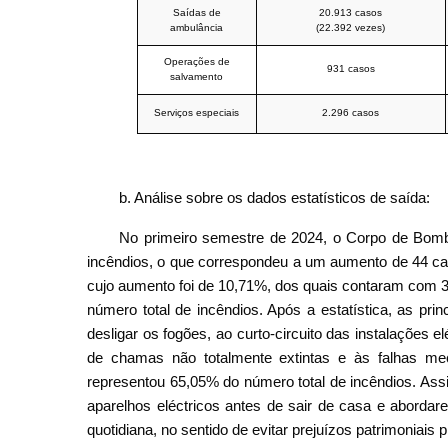
Saídas de
20.913 casos
ambulância
(22.392 vezes)
Operações de
931 casos
salvamento
Serviços especiais
2.296 casos
b. Análise sobre os dados estatísticos de saída:
No primeiro semestre de 2024, o Corpo de Bomb
incêndios, o que correspondeu a um aumento de 44 c
cujo aumento foi de 10,71%, dos quais contaram com 
número total de incêndios. Após a estatística, as pr
desligar os fogões, ao curto-circuito das instalações e
de chamas não totalmente extintas e às falhas m
representou 65,05% do número total de incêndios. Ass
aparelhos eléctricos antes de sair de casa e aborda
quotidiana, no sentido de evitar prejuízos patrimoniais