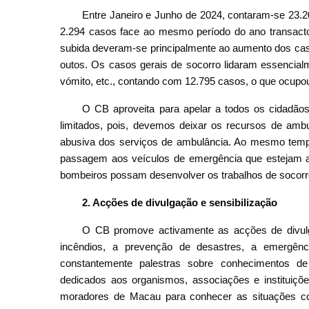
Entre Janeiro e Junho de 2024, contaram-se 23.
2.294 casos face ao mesmo período do ano transacto
subida deveram-se principalmente ao aumento dos casos
outos. Os casos gerais de socorro lidaram essencialm
vómito, etc., contando com 12.795 casos, o que ocupo
O CB aproveita para apelar a todos os cidadão
limitados, pois, devemos deixar os recursos de ambu
abusiva dos serviços de ambulância. Ao mesmo tem
passagem aos veículos de emergência que estejam a
bombeiros possam desenvolver os trabalhos de socorr
2. Acções de divulgação e sensibilização
O CB promove activamente as acções de divulga
incêndios, a prevenção de desastres, a emergên
constantemente palestras sobre conhecimentos d
dedicados aos organismos, associações e instituiçõe
moradores de Macau para conhecer as situações com