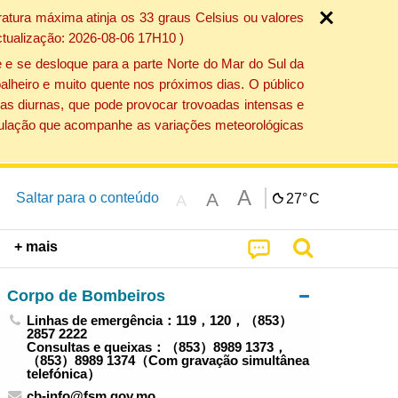
atura máxima atinja os 33 graus Celsius ou valores
ctualização: 2026-08-06 17H10 )
 e se desloque para a parte Norte do Mar do Sul da
alheiro e muito quente nos próximos dias. O público
as diurnas, que pode provocar trovoadas intensas e
população que acompanhe as variações meteorológicas
A
A
Saltar para o conteúdo
27°
C
A
+ mais
Corpo de Bombeiros
Linhas de emergência：119，120，（853）
2857 2222
Consultas e queixas：（853）8989 1373，
（853）8989 1374（Com gravação simultânea
telefónica）
cb-info@fsm.gov.mo