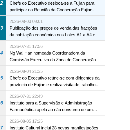
2
Chefe do Executivo desloca-se a Fujian para
participar na Reunião da Cooperação Fujian-
Macau
2026-08-03 09:01
3
Publicação dos preços de venda das fracções
da habitação económica nos Lotes A1 a A4 e
A12 da Zona A dos Novos Aterros
2026-07-31 17:56
4
Ng Wai Han nomeada Coordenadora da
Comissão Executiva da Zona de Cooperação
Aprofundada entre Guangdong e Macau em
2026-08-04 21:35
Hengqin
5
Chefe do Executivo reúne-se com dirigentes da
província de Fujian e realiza visita de trabalho
em Fuzhou
2026-07-31 22:49
6
Instituto para a Supervisão e Administração
Farmacêutica apela ao não consumo de um
produto com substâncias medicamentosas
2026-08-05 17:25
ocidentais
7
Instituto Cultural inclui 28 novas manifestações