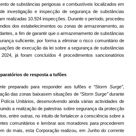
ento de substâncias perigosas e combustíveis localizados em
 de investigação e inspecção de segurança de substâncias
am realizadas 10.924 inspecções. Durante o período, procedeu
êndios dos estabelecimentos ou zonas de armazenamento, as
antes, a fim de garantir que o armazenamento de substâncias
rança suficiente, por forma a eliminar o risco comunitário de
ituações de execução da lei sobre a segurança de substâncias
 2024, já foram concluídos 4 procedimentos sancionatórios
eparatórios de resposta a tufões
nte preparado para responder aos tufões e
“Storm Surge”
,
cuação das zonas baixasem situações de
“Storm Surge”
durante
olícia Unitários, desenvolvendo ainda várias actividades de
ncluindo a realização de palestras sobre segurança da protecção
tos, entre outras, no intuito de fortalecer a consciência sobre a
entes comunitários e lembrar aos moradores para procederem
ém do mais, esta Corporação realizou, em Junho do corrente