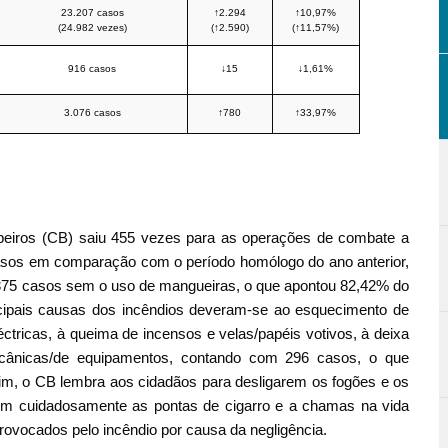
23.207 casos
↑2.294
↑10,97%
(24.982 vezes)
(↑2.590)
(↑11,57%)
916 casos
↓15
↓1,61%
3.076 casos
↑780
↑33,97%
eiros (CB) saiu 455 vezes para as operações de combate a
asos em comparação com o período homólogo do ano anterior,
375 casos sem o uso de mangueiras, o que apontou 82,42% do
incipais causas dos incêndios deveram-se ao esquecimento de
léctricas, à queima de incensos e velas/papéis votivos, à deixa
ecânicas/de equipamentos, contando com 296 casos, o que
im, o CB lembra aos cidadãos para desligarem os fogões e os
rem cuidadosamente as pontas de cigarro e a chamas na vida
 provocados pelo incêndio por causa da negligência.