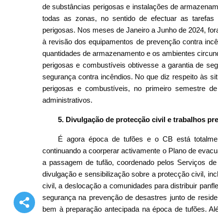
de substâncias perigosas e instalações de armazenam
todas as zonas, no sentido de efectuar as tarefas
perigosas. Nos meses de Janeiro a Junho de 2024, for
à revisão dos equipamentos de prevenção contra inc
quantidades de armazenamento e os ambientes circund
perigosas e combustíveis obtivesse a garantia de segu
segurança contra incêndios. No que diz respeito às s
perigosas e combustíveis, no primeiro semestre de
administrativos.
5.
Divulgação de protecção civil e trabalhos pr
É agora época de tufões e o CB está totalme
continuando a coorperar activamente o Plano de eva
a passagem de tufão, coordenado pelos Serviços de P
divulgação e sensibilização sobre a protecção civil, i
civil, a deslocação a comunidades para distribuir panfle
segurança na prevenção de desastres junto de resid
bem à preparação antecipada na época de tufões. Al