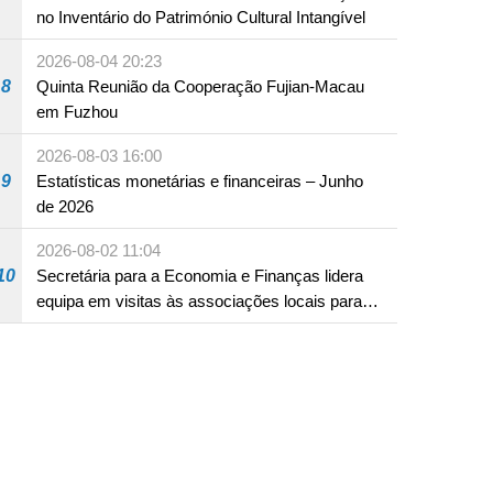
no Inventário do Património Cultural Intangível
2026-08-04 20:23
8
Quinta Reunião da Cooperação Fujian-Macau
em Fuzhou
2026-08-03 16:00
9
Estatísticas monetárias e financeiras – Junho
de 2026
2026-08-02 11:04
10
Secretária para a Economia e Finanças lidera
equipa em visitas às associações locais para
consolidar consensos e promover os trabalhos
nas áreas económica e social