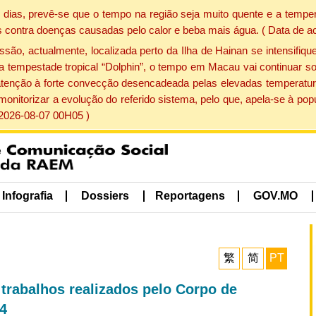
dias, prevê-se que o tempo na região seja muito quente e a temper
 contra doenças causadas pelo calor e beba mais água. ( Data de a
, actualmente, localizada perto da Ilha de Hainan se intensifique
a tempestade tropical “Dolphin”, o tempo em Macau vai continuar so
atenção à forte convecção desencadeada pelas elevadas temperatur
 monitorizar a evolução do referido sistema, pelo que, apela-se à 
 2026-08-07 00H05 )
Infografia
Dossiers
Reportagens
GOV.MO
繁
简
PT
 trabalhos realizados pelo Corpo de
4