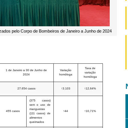
lizados pelo Corpo de Bombeiros de Janeiro a Junho de 2024
Taxa de
1 de Janeiro a 30 de Junho de
Variação
variação
2024
homóloga
homóloga
27.654 casos
↑3.103
↑12,64%
(375 casos)
sem o uso de
mangueiras
455 casos
↑44
↑10,71%
(111 casos) de
alimentos
queimados