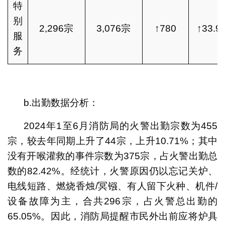
特
别
2,296宗
3,076宗
↑780
↑33.9
服
务
b.出勤数据分析：
2024年1至6月消防局的火警出勤宗数为455
宗，较去年同期上升了44宗，上升10.71%；其中
没有开喉灌救的事件宗数为375宗，占火警出勤总
数的82.42%。经统计，火警原因仍以忘记关炉、
电线短路、燃烧香烛/冥镪、有人留下火种、机件/
设备故障为主，合共296宗，占火警总出勤的
65.05%。因此，消防局提醒市民外出前应将炉具