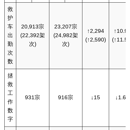
救
护
车
20,913宗
23,207宗
↑2,294
↑10.9
出
(22,392架
(24,982架
(↑2,590)
(↑11.5
勤
次)
次)
次
数
拯
救
工
931宗
916宗
↓15
↓1.6
作
数
字