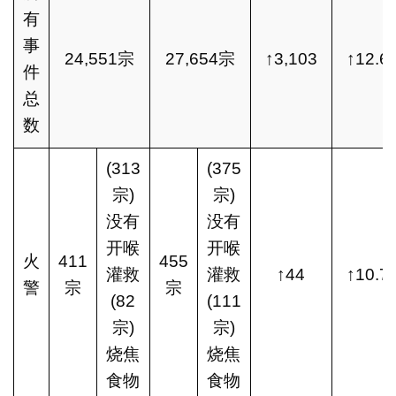
有
事
24,551宗
27,654宗
↑3,103
↑12.6
件
总
数
(313
(375
宗)
宗)
没有
没有
开喉
开喉
火
411
455
灌救
灌救
↑44
↑10.7
警
宗
宗
(82
(111
宗)
宗)
烧焦
烧焦
食物
食物