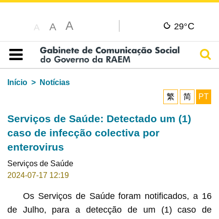
A
C
A
29°
A
Pesq
Índice
Início
Notícias
繁
简
PT
Serviços de Saúde: Detectado um (1)
caso de infecção colectiva por
enterovirus
Serviços de Saúde
2024-07-17 12:19
Os Serviços de Saúde foram notificados, a 16
de Julho, para a detecção de um (1) caso de