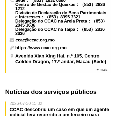
Sede：（853）2832 6300
Centro de Gestão de Queixas：（853）2836
1212
Divisão de Declaração de Bens Patrimoniais
e Interesses：（853）8395 3321
Delegação do CCAC na Areia Preta：（853）
2845 3636
Delegação do CCAC na Taipa：（853）2836
3636
ccac@ccac.org.mo
https://www.ccac.org.mo
Avenida Xian Xing Hai, n.º 105, Centro
Golden Dragon, 17.º andar, Macau (Sede)
+ mais
Notícias dos serviços públicos
2026-07-30 15:32
CCAC descobriu um caso em que um agente
policial terá recorrido a um terceiro para