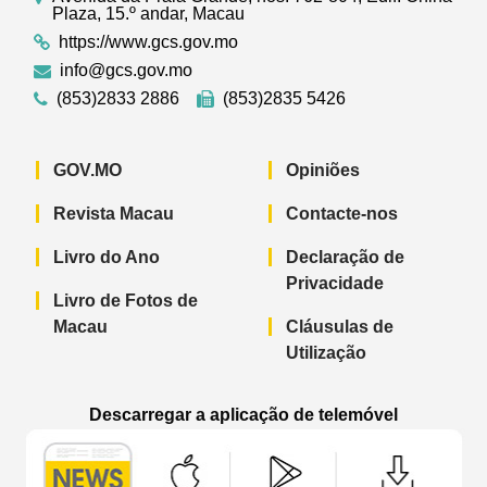
Plaza, 15.º andar, Macau
https://www.gcs.gov.mo
info@gcs.gov.mo
(853)2833 2886
(853)2835 5426
GOV.MO
Opiniões
Revista Macau
Contacte-nos
Livro do Ano
Declaração de
Privacidade
Livro de Fotos de
Macau
Cláusulas de
Utilização
Descarregar a aplicação de telemóvel
Aplicação de telemóvel “Notícias do G
Aplicação de telemóvel “
Aplicação 