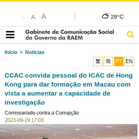
A
C
A
29°
A
Pesq
Índice
Início
Notícias
繁
简
PT
EN
CCAC convida pessoal do ICAC de Hong
Kong para dar formação em Macau com
vista a aumentar a capacidade de
investigação
Comissariado contra a Corrupção
2023-09-19 17:03