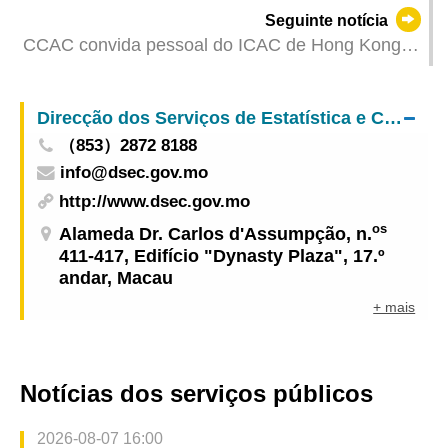
Transmissão e Inovação Académica do Sector da
Seguinte notícia
Medicina Tradicional Chinesa de Macau com
CCAC convida pessoal do ICAC de Hong Kong
cerca de 400 participantes dos profissionais da
para dar formação em Macau com vista a
medicina tradicional chinesa
aumentar a capacidade de investigação
Direcção dos Serviços de Estatística e Censos
（853）2872 8188
info@dsec.gov.mo
http://www.dsec.gov.mo
os
Alameda Dr. Carlos d'Assumpção, n.
411-417, Edifício "Dynasty Plaza", 17.º
andar, Macau
+ mais
Notícias dos serviços públicos
2026-08-07 16:00