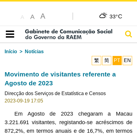
A
C
A
33°
A
Pesq
Índice
Início
Notícias
繁
简
PT
EN
Movimento de visitantes referente a
Agosto de 2023
Direcção dos Serviços de Estatística e Censos
2023-09-19 17:05
Em Agosto de 2023 chegaram a Macau
3.221.691 visitantes, registando-se acréscimos de
872,2%, em termos anuais e de 16,7%, em termos