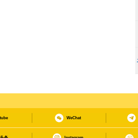
tube
WeChat
日头条
Instagram