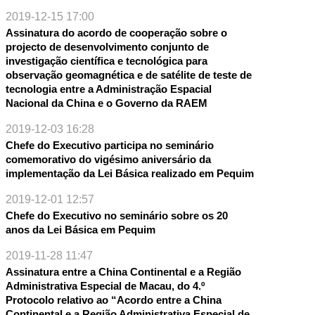
2019-12-15 17:00
Assinatura do acordo de cooperação sobre o
projecto de desenvolvimento conjunto de
investigação científica e tecnológica para
observação geomagnética e de satélite de teste de
tecnologia entre a Administração Espacial
Nacional da China e o Governo da RAEM
2019-12-03 16:28
Chefe do Executivo participa no seminário
comemorativo do vigésimo aniversário da
implementação da Lei Básica realizado em Pequim
2019-12-01 12:57
Chefe do Executivo no seminário sobre os 20
anos da Lei Básica em Pequim
2019-11-28 11:47
Assinatura entre a China Continental e a Região
Administrativa Especial de Macau, do 4.º
Protocolo relativo ao “Acordo entre a China
Continental e a Região Administrativa Especial de