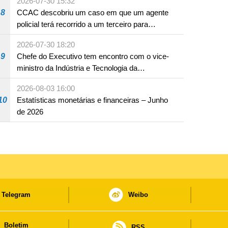
2026-07-30 15:32
8
CCAC descobriu um caso em que um agente
policial terá recorrido a um terceiro para
assumir por si a culpa na sequência de uma
2026-07-30 18:20
infracção rodoviária
9
Chefe do Executivo tem encontro com o vice-
ministro da Indústria e Tecnologia da
Informação
2026-08-03 16:00
10
Estatísticas monetárias e financeiras – Junho
de 2026
Telegram
Weibo
Boletim
RSS