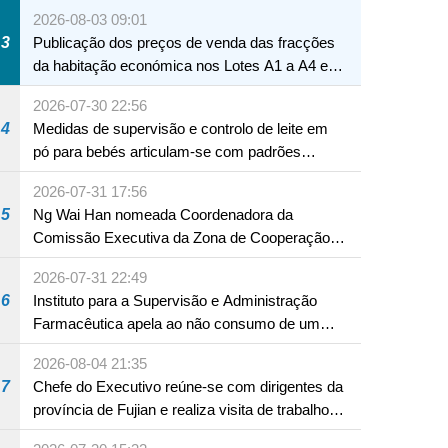
Macau
2026-08-03 09:01
3
Publicação dos preços de venda das fracções
da habitação económica nos Lotes A1 a A4 e
A12 da Zona A dos Novos Aterros
2026-07-30 22:56
4
Medidas de supervisão e controlo de leite em
pó para bebés articulam-se com padrões
internacionais Serviços interdepartamentais
2026-07-31 17:56
envidam esforços para assegurar a saúde dos
5
Ng Wai Han nomeada Coordenadora da
bebés e crianças, assim como a segurança
Comissão Executiva da Zona de Cooperação
alimentar
Aprofundada entre Guangdong e Macau em
2026-07-31 22:49
Hengqin
6
Instituto para a Supervisão e Administração
Farmacêutica apela ao não consumo de um
produto com substâncias medicamentosas
2026-08-04 21:35
ocidentais
7
Chefe do Executivo reúne-se com dirigentes da
província de Fujian e realiza visita de trabalho
em Fuzhou