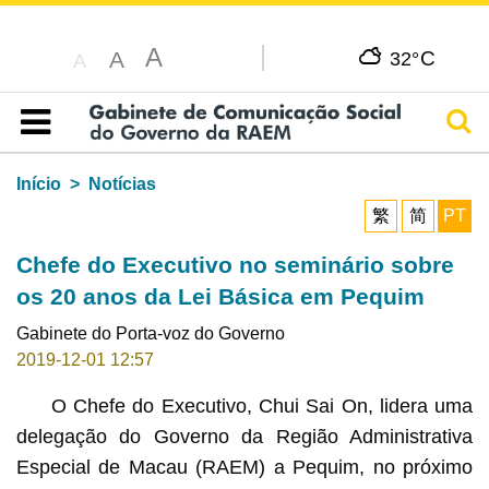
A
C
A
32°
A
Pesq
Índice
Início
Notícias
繁
简
PT
Chefe do Executivo no seminário sobre
os 20 anos da Lei Básica em Pequim
Gabinete do Porta-voz do Governo
2019-12-01 12:57
O Chefe do Executivo, Chui Sai On, lidera uma
delegação do Governo da Região Administrativa
Especial de Macau (RAEM) a Pequim, no próximo