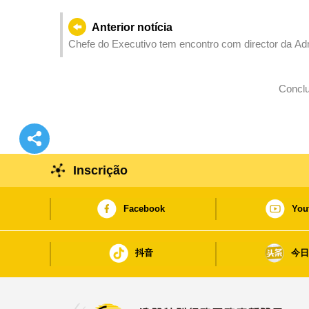
Anterior notícia
Chefe do Executivo tem encontro com director da Ad
Conclu
Inscrição
Facebook
You
抖音
今