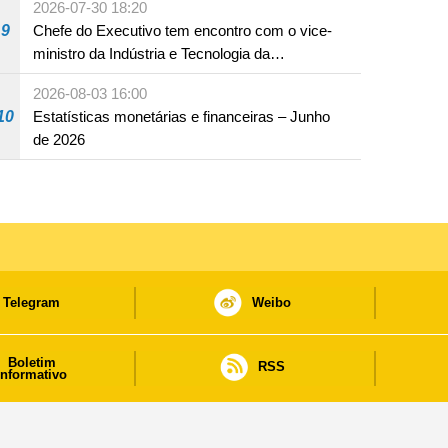
2026-07-30 18:20
infracção rodoviária
9
Chefe do Executivo tem encontro com o vice-
ministro da Indústria e Tecnologia da
Informação
2026-08-03 16:00
10
Estatísticas monetárias e financeiras – Junho
de 2026
Telegram
Weibo
Boletim
RSS
informativo