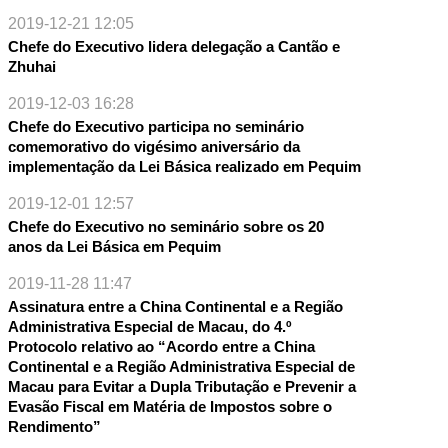
2019-12-21 12:05
Chefe do Executivo lidera delegação a Cantão e
Zhuhai
2019-12-03 16:28
Chefe do Executivo participa no seminário
comemorativo do vigésimo aniversário da
implementação da Lei Básica realizado em Pequim
2019-12-01 12:57
Chefe do Executivo no seminário sobre os 20
anos da Lei Básica em Pequim
2019-11-28 11:47
NTE
Assinatura entre a China Continental e a Região
Administrativa Especial de Macau, do 4.º
Protocolo relativo ao “Acordo entre a China
Continental e a Região Administrativa Especial de
Macau para Evitar a Dupla Tributação e Prevenir a
Evasão Fiscal em Matéria de Impostos sobre o
Rendimento”