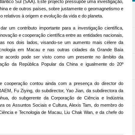
lântico Sul (SAA). Este projecto pressupõe uma investigação,
hina e de outros países, sobre justamente o geomagnetismo e
o relativos à origem e evolução da vida e do planeta.
r um contributo importante para a investigação científica,
novação e cooperação científica entre as entidades nacionais,
as nos dois lados, visando-se um aumento mais célere da
ecnologia em Macau e nas outras cidades da Grande Baía
te acordo pode ser visto como um presente no âmbito da
tação da República Popular da China e igualmente do 20º
de cooperação contou ainda com a presença do director do
EM, Fu Ziying, do subdirector, Yao Jian, da subdirectora da
hua, do subgerente da Corporação de Ciência e Indústria
ara os Assuntos Sociais e Cultura, Alexis Tam, do membro do
Ciência e Tecnologia de Macau, Liu Chak Wan, e da chefe do