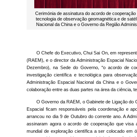
to conjunto de ciência e
Chefe do Executivo, Chui Sai On, e di
a Administração Espacial
acordo de cooperação sobre o pro
zada na Sede do Governo.
geomagnética e de satélite de técnic
da 
O Chefe do Executivo, Chui Sai On, em represen
(RAEM), e o director da Administração Espacial Nacio
Dezembro), na Sede do Governo, “o acordo de coo
investigação científica e tecnológica para observaçã
Administração Espacial Nacional da China e o Gov
colaboração entre as duas partes na área da ciência, t
O Governo da RAEM, o Gabinete de Ligação do G
Espacial ficam responsáveis pela coordenação e apoio
arrancou no dia 9 de Outubro do corrente ano. A Ad
assinaram agora o acordo de cooperação que visa a 
mundial de exploração científica a ser colocado em ó