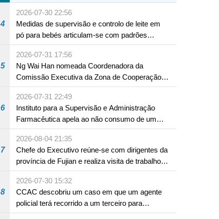
A12 da Zona A dos Novos Aterros
2026-07-30 22:56
4
Medidas de supervisão e controlo de leite em
pó para bebés articulam-se com padrões
internacionais Serviços interdepartamentais
2026-07-31 17:56
envidam esforços para assegurar a saúde dos
5
Ng Wai Han nomeada Coordenadora da
bebés e crianças, assim como a segurança
Comissão Executiva da Zona de Cooperação
alimentar
Aprofundada entre Guangdong e Macau em
2026-07-31 22:49
Hengqin
6
Instituto para a Supervisão e Administração
Farmacêutica apela ao não consumo de um
produto com substâncias medicamentosas
2026-08-04 21:35
ocidentais
7
Chefe do Executivo reúne-se com dirigentes da
província de Fujian e realiza visita de trabalho
em Fuzhou
2026-07-30 15:32
8
CCAC descobriu um caso em que um agente
policial terá recorrido a um terceiro para
assumir por si a culpa na sequência de uma