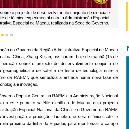
rector da Administração Espacial Nacional da China, Zhang Kejian, 
jecto de desenvolvimento conjunto de ciência e tecnologia de obser
a experimental entre a Administração Espacial Nacional da China e o
Região Administrativa Especial de Macau.
1
2
3
tação do Governo da Região Administrativa Especial de Macau
nal da China, Zhang Kejian, assinaram, hoje de manhã (15 de
peração sobre o projecto de desenvolvimento conjunto de
o geomagnética e de satélite de teste de tecnologia entre a
erno da RAEM”, que simboliza a entrada numa nova fase de
ecnologia e inovação.
overno Popular Central na RAEM e a Administração Nacional
 a este primeiro satélite científico de Macau, cujo projecto
ministração Espacial Nacional da China e o Governo da RAEM
investigação e produção daquele que será o único satélite
rbita próximo da linha do Equador, para monitorizar o campo