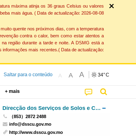
atura máxima atinja os 36 graus Celsius ou valores
 beba mais água. ( Data de actualização: 2026-08-08
e muito quente nos próximos dias, com a temperatura
revenção contra o calor, bem como estar atentos a
 na região durante a tarde e noite. A DSMG está a
s informações mais recentes.( Data de actualização:
A
A
Saltar para o conteúdo
34°
C
A
+ mais
Direcção dos Serviços de Solos e Construção Urbana
（853）2872 2488
info@dsscu.gov.mo
http://www.dsscu.gov.mo