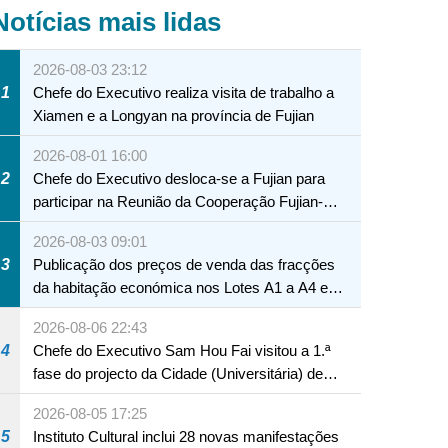
Notícias mais lidas
2026-08-03 23:12
1
Chefe do Executivo realiza visita de trabalho a
Xiamen e a Longyan na província de Fujian
2026-08-01 16:00
2
Chefe do Executivo desloca-se a Fujian para
participar na Reunião da Cooperação Fujian-
Macau
2026-08-03 09:01
3
Publicação dos preços de venda das fracções
da habitação económica nos Lotes A1 a A4 e
A12 da Zona A dos Novos Aterros
2026-08-06 22:43
4
Chefe do Executivo Sam Hou Fai visitou a 1.ª
fase do projecto da Cidade (Universitária) de
Educação Internacional de Macau e Hengqin
2026-08-05 17:25
5
Instituto Cultural inclui 28 novas manifestações