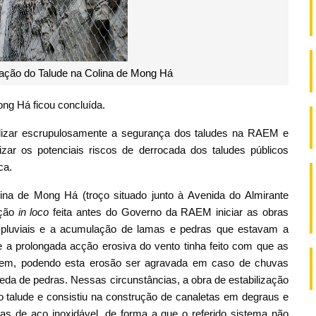
zação do Talude na Colina de Mong Há
ong Há ficou concluída.
zar escrupulosamente a segurança dos taludes na RAEM e
zar os potenciais riscos de derrocada dos taludes públicos
ca.
lina de Mong Há (troço situado junto à Avenida do Almirante
ção
in loco
feita antes do Governo da RAEM iniciar as obras
s pluviais e a acumulação de lamas e pedras que estavam a
ue a prolongada acção erosiva do vento tinha feito com que as
ssem, podendo esta erosão ser agravada em caso de chuvas
ueda de pedras. Nessas circunstâncias, a obra de estabilização
do talude e consistiu na construção de canaletas em degraus e
as de aço inoxidável, de forma a que o referido sistema não