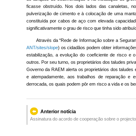
ficasse obstruído. Nos dois lados das canaletas, n
pulverização de cimento e à colocação de uma manta 
constituída por cabos de aço com elevada capacidade 
significativamente o grau de risco que tinha sido atribuí
Através da “Rede de Informação sobre a Segura
ANT/sites/slope
) os cidadãos podem obter informaçõe
estabilização, a evolução do coeficiente de risco e 
outros. Por seu turno, os proprietários dos taludes p
Governo da RAEM alerta os proprietários dos taludes e
e atempadamente, aos trabalhos de reparação e es
derrocada, os quais podem pôr em risco a vida e os b
Anterior notícia
Assinatura do acordo de cooperação sobre o projecto 
tecnológica para observação geomagnética e de satéli
Nacional da China e o Governo da RAEM