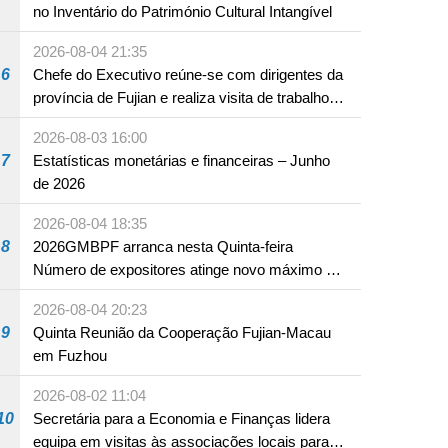
no Inventário do Património Cultural Intangível
2026-08-04 21:35
6
Chefe do Executivo reúne-se com dirigentes da
província de Fujian e realiza visita de trabalho
em Fuzhou
2026-08-03 16:00
7
Estatísticas monetárias e financeiras – Junho
de 2026
2026-08-04 18:35
8
2026GMBPF arranca nesta Quinta-feira
Número de expositores atinge novo máximo em
18 anos
2026-08-04 20:23
9
Quinta Reunião da Cooperação Fujian-Macau
em Fuzhou
2026-08-02 11:04
10
Secretária para a Economia e Finanças lidera
equipa em visitas às associações locais para