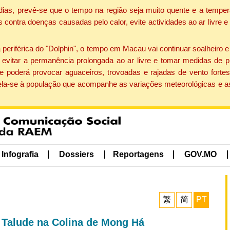
dias, prevê-se que o tempo na região seja muito quente e a temper
contra doenças causadas pelo calor, evite actividades ao ar livre e
eriférica do "Dolphin", o tempo em Macau vai continuar soalheiro 
evitar a permanência prolongada ao ar livre e tomar medidas de p
 poderá provocar aguaceiros, trovoadas e rajadas de vento fortes
apela-se à população que acompanhe as variações meteorológicas e a
Infografia
Dossiers
Reportagens
GOV.MO
繁
简
PT
o Talude na Colina de Mong Há