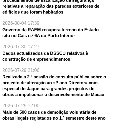
procedimentos de fiscalização da segurança
relativas a reparação das paredes exteriores de
edifícios que foram habitados
2026-08-04 17:39
Governo da RAEM recupera terreno do Estado
sito no Cais n.º 6A do Porto Interior
2026-07-30 17:27
Dados actualizados da DSSCU relativos à
construção de empreendimentos
2026-07-29 21:06
Realizada a 2.ª sessão de consulta pública sobre o
projecto de alteração ao «Plano Director» com
especial destaque para grandes projectos de
obras a impulsionar o desenvolvimento de Macau
2026-07-29 12:00
Mais de 500 casos de demolição voluntária de
obras ilegais registados no 1.º semestre deste ano