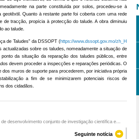
omeadamente na parte constituída por solos, procedeu-se à
geotêxtil. Quanto à restante parte foi coberta com uma rede
de tracção, propícia à protecção do talude. A obra diminuiu
do ao talude.
nça de Taludes” da DSSOPT (
https://www.dssopt.gov.mo/zh_H
s actualizadas sobre os taludes, nomeadamente a situação de
o ponto da situação da reparação dos taludes públicos, entre
rivados devem proceder a inspecções e reparações periódicas. O
 dos muros de suporte para procederem, por iniciativa própria
tabilização a fim de se minimizarem potenciais riscos de
ens dos cidadãos.
de desenvolvimento conjunto de investigação científica e
te de teste de tecnologia entre a Administração Espacial
Seguinte notícia