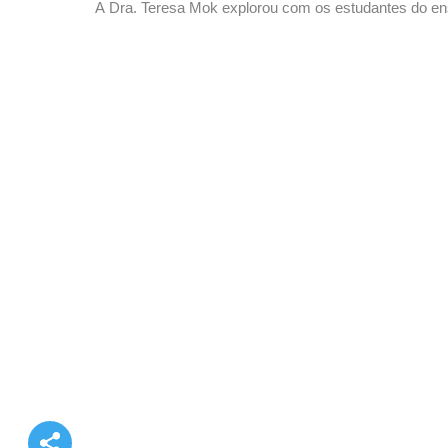
A Dra. Teresa Mok explorou com os estudantes do en
cooperação entre a China e os Países de Língua Por