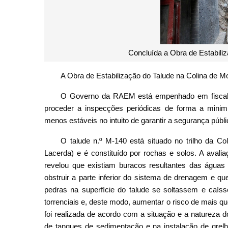
Concluída a Obra de Estabili
A Obra de Estabilização do Talude na Colina de M
O Governo da RAEM está empenhado em fiscali
proceder a inspecções periódicas de forma a minimi
menos estáveis no intuito de garantir a segurança públi
O talude n.º M-140 está situado no trilho da Co
Lacerda) e é constituído por rochas e solos. A avalia
revelou que existiam buracos resultantes das água
obstruir a parte inferior do sistema de drenagem e q
pedras na superfície do talude se soltassem e caí
torrenciais e, deste modo, aumentar o risco de mais q
foi realizada de acordo com a situação e a natureza 
de tanques de sedimentação e na instalação de grelh