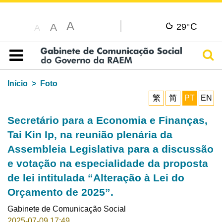
A
C
A
29°
A
Pesq
Índice
Início
Foto
繁
简
PT
EN
Secretário para a Economia e Finanças,
Tai Kin Ip, na reunião plenária da
Assembleia Legislativa para a discussão
e votação na especialidade da proposta
de lei intitulada “Alteração à Lei do
Orçamento de 2025”.
Gabinete de Comunicação Social
2025-07-09 17:49