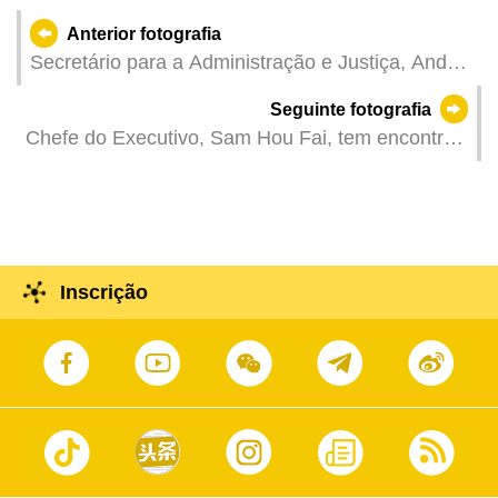
Anterior fotografia
Secretário para a Administração e Justiça, André
Cheong, na reunião plenária da Assembleia
Seguinte fotografia
Legislativa, para a discussão e votação na
Chefe do Executivo, Sam Hou Fai, tem encontro
especialidade da proposta de lei intitulada
com os representantes das várias associações
“Alteração ao Estatuto dos Trabalhadores da
religiosas locais.
Administração Pública de Macau e diplomas
conexos”e da proposta de lei intitulada “Alteração
à Lei n.º 15/2009 ‒ Disposições Fundamentais do
Inscrição
Estatuto do Pessoal de Direcção e Chefia”.