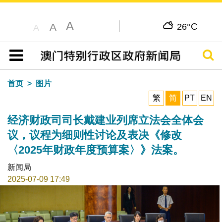
A
C
A
26°
A
搜寻
目录
首页
图片
繁
简
PT
EN
经济财政司司长戴建业列席立法会全体会
议，议程为细则性讨论及表决《修改
〈2025年财政年度预算案〉》法案。
新闻局
2025-07-09 17:49