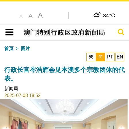
A
C
A
34°
A
搜寻
目录
首页
图片
繁
简
PT
EN
行政长官岑浩辉会见本澳多个宗教团体的代
表。
新闻局
2025-07-08 18:52