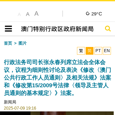
A
C
A
29°
A
搜寻
目录
首页
图片
繁
简
PT
EN
行政法务司司长张永春列席立法会全体会
议，议程为细则性讨论及表决《修改〈澳门
公共行政工作人员通则〉及相关法规》法案
和《修改第15/2009号法律〈领导及主管人
员通则的基本规定〉》法案。
新闻局
2025-07-09 19:16