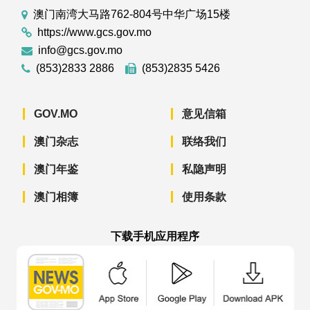
澳门南湾大马路762-804号中华广场15楼
https://www.gcs.gov.mo
info@gcs.gov.mo
(853)2833 2886
(853)2835 5426
GOV.MO
意见信箱
澳门杂志
联络我们
澳门年鉴
私隐声明
澳门相簿
使用条款
下载手机应用程序
澳门政府新闻 APP - App Store 下载
澳门政府新闻 APP - Googl
澳门政府新闻 