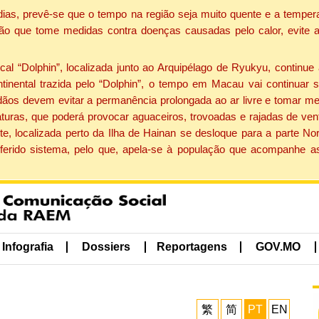
dias, prevê-se que o tempo na região seja muito quente e a tempe
ão que tome medidas contra doenças causadas pelo calor, evite ac
 “Dolphin”, localizada junto ao Arquipélago de Ryukyu, continue 
ntinental trazida pelo “Dolphin”, o tempo em Macau vai continuar
dãos devem evitar a permanência prolongada ao ar livre e tomar m
ras, que poderá provocar aguaceiros, trovoadas e rajadas de vento 
e, localizada perto da Ilha de Hainan se desloque para a parte No
ferido sistema, pelo que, apela-se à população que acompanhe a
Infografia
Dossiers
Reportagens
GOV.MO
繁
简
PT
EN