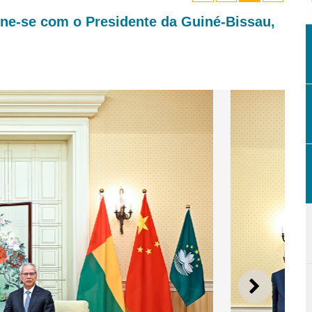
úne-se com o Presidente da Guiné-Bissau,
SEGUI