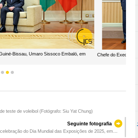
iné-Bissau, Umaro Sissoco Embaló, e a respectiva comitiva,
m Macau.
1
2
3
 teste de voleibol (Fotógrafo: Siu Yat Chung)
Seguinte fotografia