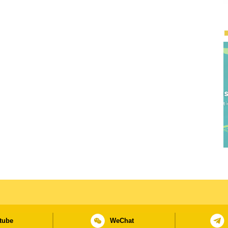
tube
WeChat