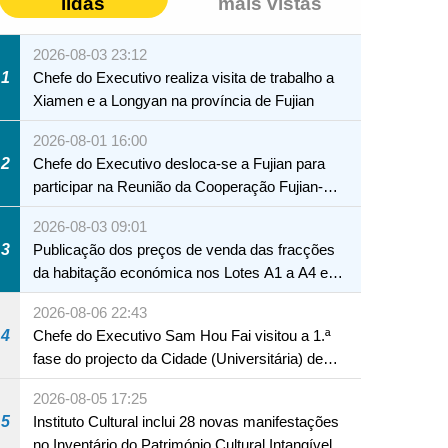
lidas
mais vistas
2026-08-03 23:12
1
Chefe do Executivo realiza visita de trabalho a
Xiamen e a Longyan na província de Fujian
2026-08-01 16:00
2
Chefe do Executivo desloca-se a Fujian para
participar na Reunião da Cooperação Fujian-
Macau
2026-08-03 09:01
3
Publicação dos preços de venda das fracções
da habitação económica nos Lotes A1 a A4 e
A12 da Zona A dos Novos Aterros
2026-08-06 22:43
4
Chefe do Executivo Sam Hou Fai visitou a 1.ª
fase do projecto da Cidade (Universitária) de
Educação Internacional de Macau e Hengqin
2026-08-05 17:25
NTE
5
Instituto Cultural inclui 28 novas manifestações
no Inventário do Património Cultural Intangível