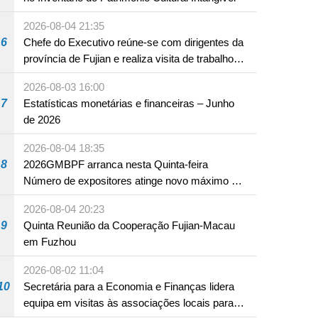
2026-08-04 21:35
6
Chefe do Executivo reúne-se com dirigentes da
província de Fujian e realiza visita de trabalho
em Fuzhou
2026-08-03 16:00
7
Estatísticas monetárias e financeiras – Junho
de 2026
2026-08-04 18:35
8
2026GMBPF arranca nesta Quinta-feira
Número de expositores atinge novo máximo em
18 anos
2026-08-04 20:23
9
Quinta Reunião da Cooperação Fujian-Macau
em Fuzhou
2026-08-02 11:04
10
Secretária para a Economia e Finanças lidera
equipa em visitas às associações locais para