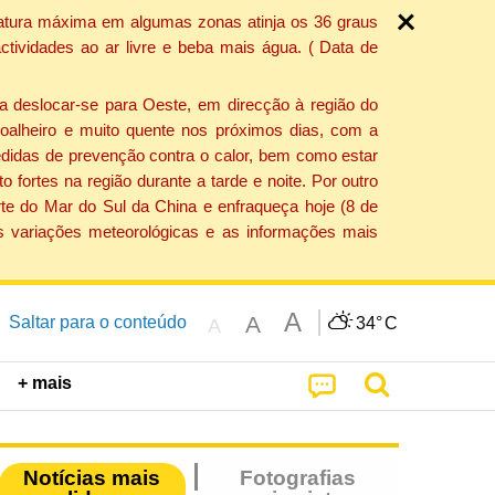
ratura máxima em algumas zonas atinja os 36 graus
tividades ao ar livre e beba mais água. ( Data de
a deslocar-se para Oeste, em direcção à região do
 soalheiro e muito quente nos próximos dias, com a
edidas de prevenção contra o calor, bem como estar
fortes na região durante a tarde e noite. Por outro
rte do Mar do Sul da China e enfraqueça hoje (8 de
s variações meteorológicas e as informações mais
A
A
Saltar para o conteúdo
34°
C
A
+ mais
Notícias mais
Fotografias