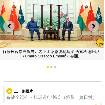
上一则
下一
行政长官岑浩辉与几内亚比绍总统乌马罗‧西索科‧恩巴洛
（Umaro Sissoco Embaló）会面。
1
2
3
上一则图片
备战全运会 ~ 排球运行测试 （摄影：萧日翀）