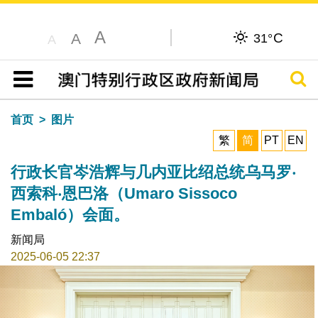
A
C
A
31°
A
搜寻
目录
首页
图片
繁
简
PT
EN
行政长官岑浩辉与几内亚比绍总统乌马罗‧
西索科‧恩巴洛（Umaro Sissoco
Embaló）会面。
新闻局
2025-06-05 22:37