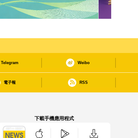
Telegram
Weibo
電子報
RSS
下載手機應用程式
澳門政府新聞 APP - App Store 下載
澳門政府新聞 APP - Google Pla
澳門政府新聞 APP -