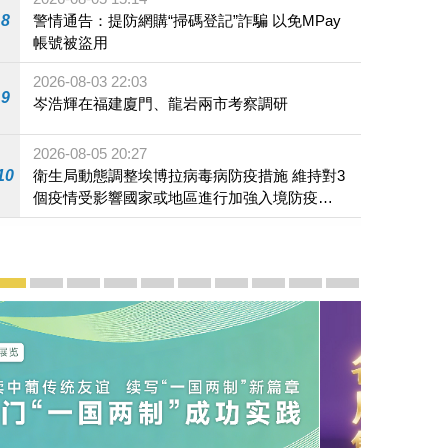
8
警情通告：提防網購“掃碼登記”詐騙 以免MPay
帳號被盜用
2026-08-03 22:03
9
岑浩輝在福建廈門、龍岩兩市考察調研
2026-08-05 20:27
10
衛生局動態調整埃博拉病毒病防疫措施 維持對3
個疫情受影響國家或地區進行加強入境防疫措
施
宣傳及推廣
賡續中葡傳統友誼 續寫“一國兩制”新篇章 — 澳門“一國
澳門名片集
行政長官岑浩輝11月18日發表2026年施政報
施政特寫
澳門特別行政區經濟和社會發展第二個五
橫琴粵澳深度合作區專題網站
施政小講堂
走進澳門
澳門相簿2020
《澳门微视