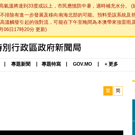
將達到33度或以上，市民應慎防中暑，適時補充水分。 (於 202
不排除有進一步發展及移向南海北部的可能。預料受該系統及
高溫觸發引起的強對流，可能在下午至晚間為本澳帶來強雷雨
06日17時20分 更新)
專題新聞
專題特寫
GOV.MO
+ 更多
繁
简