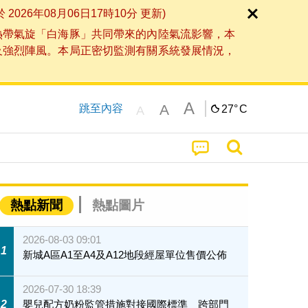
6年08月06日17時10分 更新)
熱帶氣旋「白海豚」共同帶來的內陸氣流影響，本
及強烈陣風。本局正密切監測有關系統發展情況，
A
A
跳至內容
27°
C
A
熱點新聞
熱點圖片
2026-08-03 09:01
1
新城A區A1至A4及A12地段經屋單位售價公佈
2026-07-30 18:39
2
嬰兒配方奶粉監管措施對接國際標準 跨部門