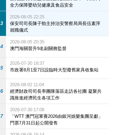
全力保障嬰幼兒健康及食品安全
2026-08-05 22:25
3
保安司司長陳子勁主持治安警察局局長伍素萍
就職儀式
2026-08-05 20:35
4
澳門海關晉升9名副關務監督
2026-07-30 18:37
5
市政署8月1至7日設臨時大型廢舊家具收集站
2026-08-02 11:04
6
經濟財政司司長率團隊落區走訪各社團 凝聚共
識推進經濟民生各項工作
2026-07-30 17:08
7
「WTT 澳門冠軍賽2026由銀河娛樂集團呈獻」
門票7月31日起公開發售
2026-08-05 15:14