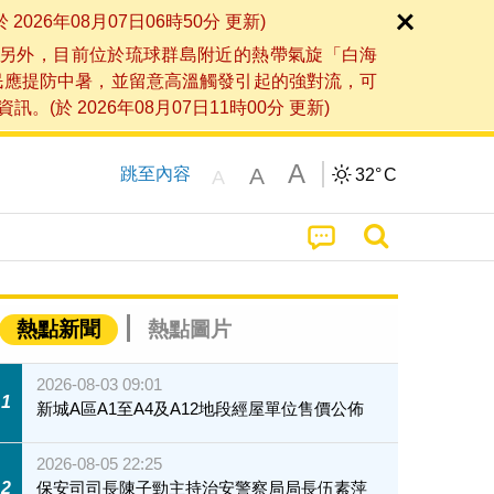
6年08月07日06時50分 更新)
另外，目前位於琉球群島附近的熱帶氣旋「白海
民應提防中暑，並留意高溫觸發引起的強對流，可
2026年08月07日11時00分 更新)
A
A
跳至內容
32°
C
A
熱點新聞
熱點圖片
2026-08-03 09:01
1
新城A區A1至A4及A12地段經屋單位售價公佈
2026-08-05 22:25
2
保安司司長陳子勁主持治安警察局局長伍素萍