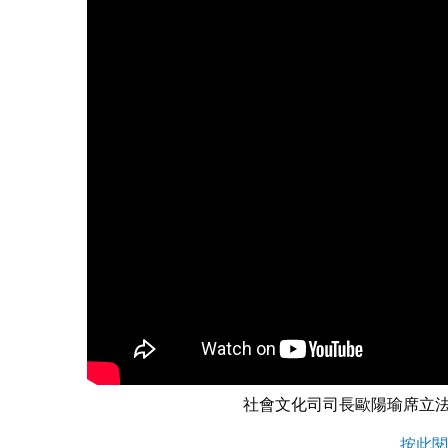
社會文化司司長歐陽瑜席立法
按此閱