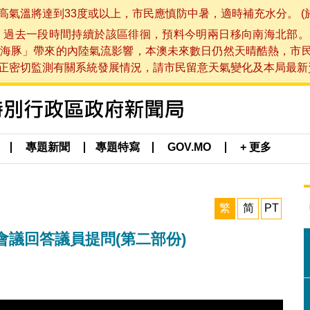
將達到33度或以上，市民應慎防中暑，適時補充水分。 (於 202
，過去一段時間持續於該區徘徊，預料今明兩日移向南海北部。
海豚」帶來的內陸氣流影響，本澳未來數日仍然天晴酷熱，市
切監測有關系統發展情況，請市民留意天氣變化及本局最新資訊。(於 
專題新聞
專題特寫
GOV.MO
+ 更多
繁
简
PT
議回答議員提問(第二部份)