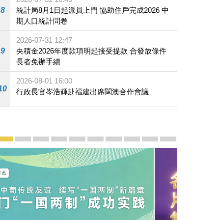
8
統計局8月1日起派員上門 協助住戶完成2026 中
期人口統計問卷
2026-07-31 12:47
9
央積金2026年度款項明起接受提款 合發放條件
長者免辦手續
2026-08-01 16:00
10
行政長官岑浩輝赴福建出席閩澳合作會議
宣傳及推廣
賡續中葡傳統友誼 續寫“一國兩制”新篇章 — 澳門“一國
澳門名片集
行政長官岑浩輝11月18日發表2026年施政報
施政特寫
澳門特別行政區經濟和社會發展第二個五
橫琴粵澳深度合作區專題網站
施政小講堂
走進澳門
澳門相簿2020
《澳门微视