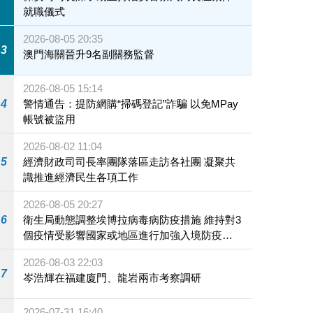
就職儀式
2026-08-05 20:35
3
澳門海關晉升9名副關務監督
2026-08-05 15:14
4
警情通告：提防網購“掃碼登記”詐騙 以免MPay
帳號被盜用
2026-08-02 11:04
5
經濟財政司司長率團隊落區走訪各社團 凝聚共
識推進經濟民生各項工作
2026-08-05 20:27
6
衛生局動態調整埃博拉病毒病防疫措施 維持對3
個疫情受影響國家或地區進行加強入境防疫措
施
2026-08-03 22:03
7
岑浩輝在福建廈門、龍岩兩市考察調研
2026-07-31 16:40