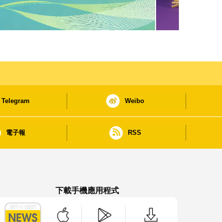
Telegram
Weibo
電子報
RSS
下載手機應用程式
澳門政府新聞 APP - App Store 下載
澳門政府新聞 APP - Google Pla
澳門政府新聞 APP -