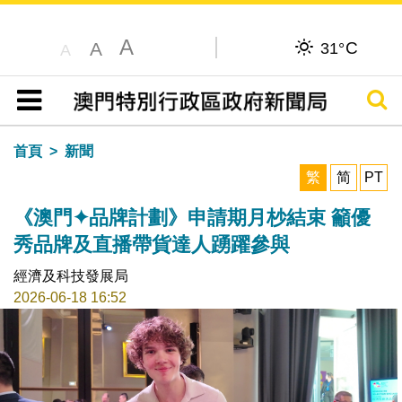
A
C
A
31°
A
搜尋
目錄
首頁
新聞
繁
简
PT
《澳門✦品牌計劃》申請期月杪結束 籲優
秀品牌及直播帶貨達人踴躍參與
經濟及科技發展局
2026-06-18 16:52