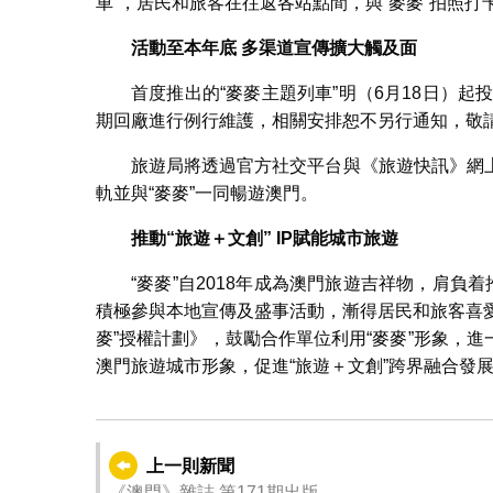
車”，居民和旅客在往返各站點間，與“麥麥”拍照打
活動至本年底
多渠道宣傳擴大觸及面
首度推出的“麥麥主題列車”明（6月18日）起
期回廠進行例行維護，相關安排恕不另行通知，敬
旅遊局將透過官方社交平台與《旅遊快訊》網
軌並與“麥麥”一同暢遊澳門。
推動
“
旅遊＋文創
” IP
賦能城市旅遊
“麥麥”自2018年成為澳門旅遊吉祥物，肩負
積極參與本地宣傳及盛事活動，漸得居民和旅客喜愛
麥”授權計劃》，鼓勵合作單位利用“麥麥”形象，
澳門旅遊城市形象，促進“旅遊＋文創”跨界融合發
上一則新聞
《澳門》雜誌 第171期出版