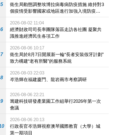
5
衛生局動態調整埃博拉病毒病防疫措施 維持對3
個疫情受影響國家或地區進行加強入境防疫措
施
2026-08-02 11:04
6
經濟財政司司長率團隊落區走訪各社團 凝聚共
識推進經濟民生各項工作
2026-08-06 10:17
7
衛生局於8月7日開展新一輪“長者安裝假牙計劃”
致力構建“老有所醫”的服務系統
2026-08-03 22:03
8
岑浩輝在福建廈門、龍岩兩市考察調研
2026-08-06 22:21
9
籌建科技研發產業園工作組舉行2026年第一次
會議
2026-08-06 20:13
10
行政長官岑浩輝視察澳琴國際教育（大學）城
第一期項目