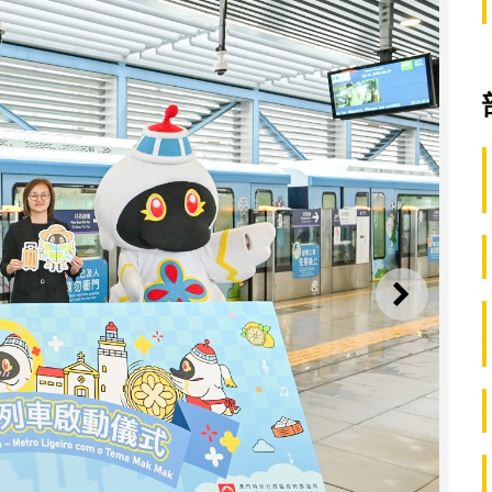
下一則
“麥麥主題列車”明（6月18日）起穿梭輕軌氹仔線