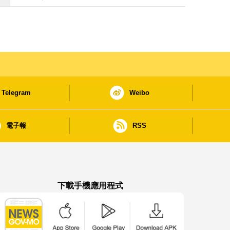
Telegram
Weibo
電子報
RSS
下載手機應用程式
澳門政府新聞 APP - App Store 下載
澳門政府新聞 APP - Google Pla
澳門政府新聞 APP -