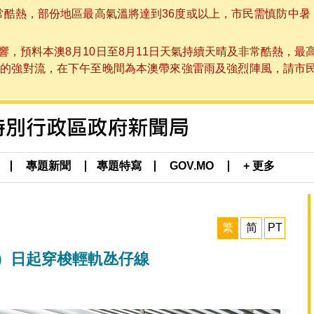
非常酷熱，部份地區最高氣溫將達到36度或以上，市民需慎防中暑
，預料本澳8月10日至8月11日天氣持續天晴及非常酷熱，最
強對流，在下午至晚間為本澳帶來強雷雨及強烈陣風，請市民留意
專題新聞
專題特寫
GOV.MO
+ 更多
繁
简
PT
8）日起穿梭輕軌氹仔線