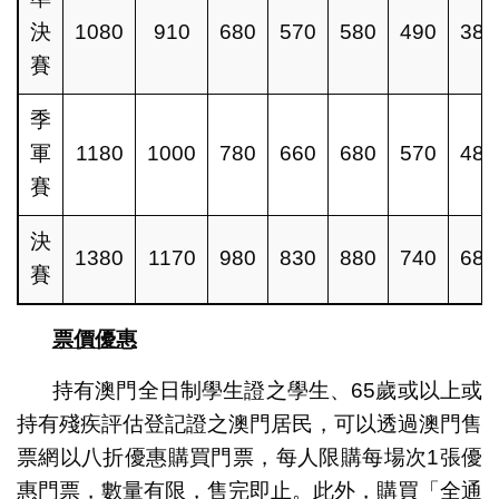
決
1080
910
680
570
580
490
380
賽
季
軍
1180
1000
780
660
680
570
480
賽
決
1380
1170
980
830
880
740
680
賽
票價優惠
持有澳門全日制學生證之學生、65歲或以上或
持有殘疾評估登記證之澳門居民，可以透過澳門售
票網以八折優惠購買門票，每人限購每場次1張優
惠門票，數量有限，售完即止。此外，購買「全通