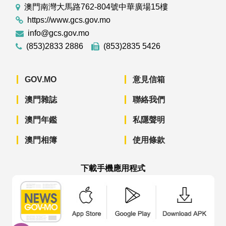
澳門南灣大馬路762-804號中華廣場15樓
https://www.gcs.gov.mo
info@gcs.gov.mo
(853)2833 2886
(853)2835 5426
GOV.MO
意見信箱
澳門雜誌
聯絡我們
澳門年鑑
私隱聲明
澳門相簿
使用條款
下載手機應用程式
澳門政府新聞 APP - App Store 下載
澳門政府新聞 APP - Googl
澳門政府新聞 