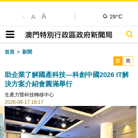
A
C
A
29°
A
搜尋
目錄
首頁
新聞
繁
简
助企業了解國產科技—科創中國2026 IT解
決方案介紹會圓滿舉行
生產力暨科技轉移中心
2026-06-17 18:17