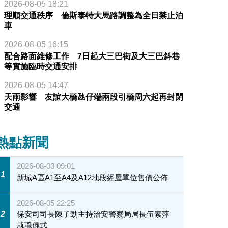
2026-08-05 18:21
理順交通秩序 倫斯泰特大馬路調整為全日禁止泊
車
2026-08-05 16:15
配合路面維修工作 7日起大三巴街及大三巴斜巷
等實施臨時交通安排
2026-08-05 14:47
天雨影響 友誼大橋氹仔端兩段引橋周六起再封閉
交通
熱點新聞
2026-08-03 09:01
1
新城A區A1至A4及A12地段經屋單位售價公佈
2026-08-05 22:25
2
保安司司長陳子勁主持治安警察局局長伍素萍
就職儀式