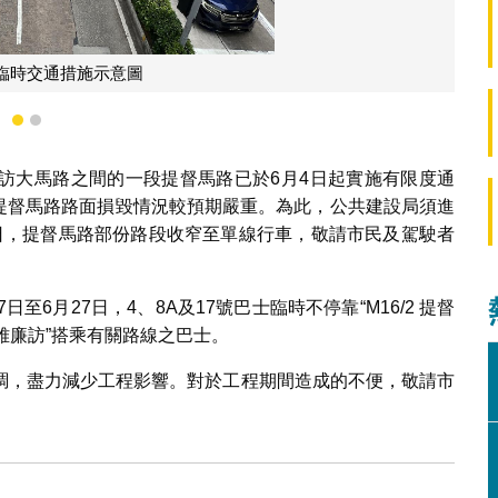
進行維修的路面
1
2
訪大馬路之間的一段提督馬路已於6月4日起實施有限度通
的提督馬路路面損毀情況較預期嚴重。為此，公共建設局須進
27日，提督馬路部份路段收窄至單線行車，敬請市民及駕駛者
6月27日，4、8A及17號巴士臨時不停靠“M16/2 提督
路/雅廉訪”搭乘有關路線之巴士。
調，盡力減少工程影響。對於工程期間造成的不便，敬請市