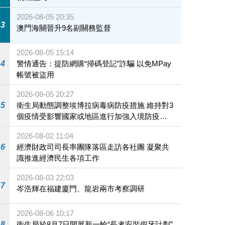
2026-08-05 20:35
3
澳門海關晉升9名副關務監督
2026-08-05 15:14
4
警情通告：提防網購“掃碼登記”詐騙 以免MPay
帳號被盜用
2026-08-05 20:27
5
衛生局動態調整埃博拉病毒病防疫措施 維持對3
個疫情受影響國家或地區進行加強入境防疫措
施
2026-08-02 11:04
6
經濟財政司司長率團隊落區走訪各社團 凝聚共
識推進經濟民生各項工作
2026-08-03 22:03
7
岑浩輝在福建廈門、龍岩兩市考察調研
2026-08-06 10:17
8
衛生局於8月7日開展新一輪“長者安裝假牙計劃”