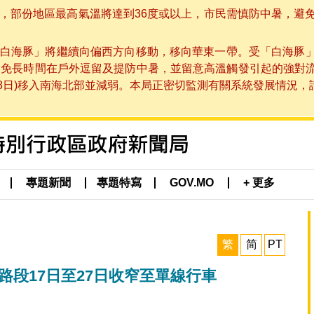
部份地區最高氣溫將達到36度或以上，市民需慎防中暑，避免在烈
白海豚」將繼續向偏西方向移動，移向華東一帶。受「白海豚
避免長時間在戶外逗留及提防中暑，並留意高溫觸發引起的強對
8日)移入南海北部並減弱。本局正密切監測有關系統發展情況，請市
專題新聞
專題特寫
GOV.MO
+ 更多
繁
简
PT
路段17日至27日收窄至單線行車