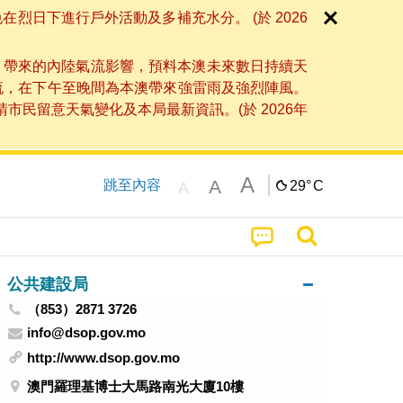
日下進行戶外活動及多補充水分。 (於 2026
」帶來的內陸氣流影響，預料本澳未來數日持續天
流，在下午至晚間為本澳帶來強雷雨及強烈陣風。
民留意天氣變化及本局最新資訊。(於 2026年
A
A
跳至內容
29°
C
A
公共建設局
（853）2871 3726
info@dsop.gov.mo
http://www.dsop.gov.mo
澳門羅理基博士大馬路南光大廈10樓