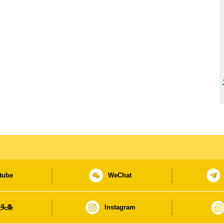
tube
WeChat
日头条
Instagram