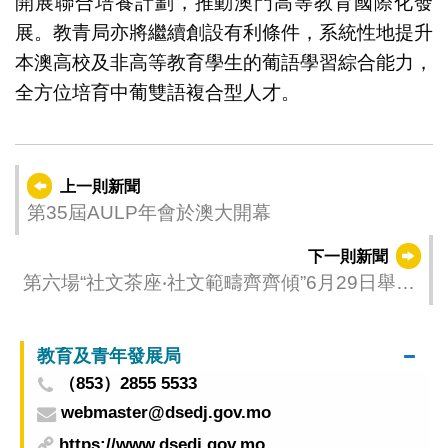
開展聯合培養計劃，推動澳門高等教育國際化發
展。教青局亦將繼續創設有利條件，系統性地提升
本澳高校及非高等教育學生的葡語學習綜合能力，
全方位培育中葡雙語複合型人才。
上一則新聞
第35屆AULP年會於澳大開幕
下一則新聞
第六場“社文茶座‧社文範疇齊齊傾”6月29日舉行
聚焦“豐富餘暇 善度暑假” 歡迎居民參與
教育及青年發展局
（853）2855 5533
webmaster@dsedj.gov.mo
https://www.dsedj.gov.mo