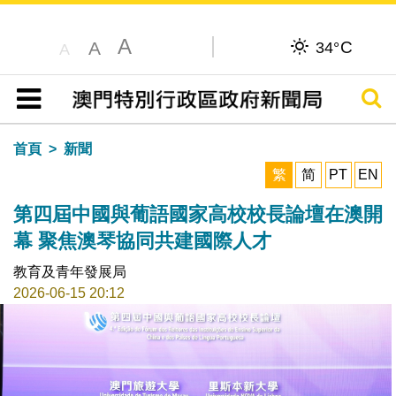
A
C
A
34°
A
搜尋
目錄
首頁
新聞
繁
简
PT
EN
第四屆中國與葡語國家高校校長論壇在澳開
幕 聚焦澳琴協同共建國際人才
教育及青年發展局
2026-06-15 20:12