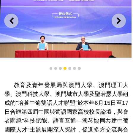
上一則
下一
澳門旅遊大學與里斯本新大學簽署合作備忘錄
1
2
3
4
5
6
7
教育及青年發展局與澳門大學、澳門理工大
學、澳門科技大學、澳門城市大學及聖若瑟大學組
成的“培養中葡雙語人才聯盟”於本年6月15日至17
日合辦第四屆中國與葡語國家高校校長論壇，與會
者圍繞“科技賦能、語言互通—澳琴協同共建中葡
國際人才”主題展開深入探討，促進多方交流與合