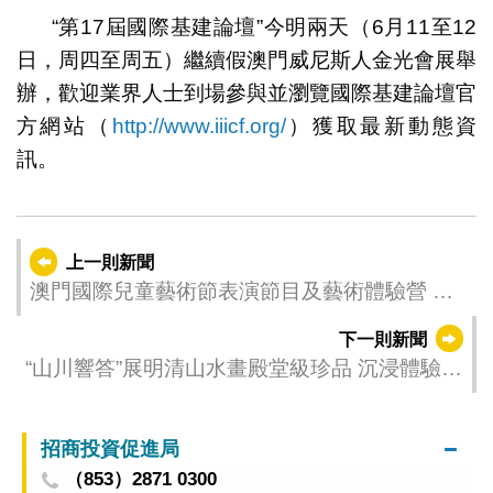
“第17屆國際基建論壇”今明兩天（6月11至12
日，周四至周五）繼續假澳門威尼斯人金光會展舉
辦，歡迎業界人士到場參與並瀏覽國際基建論壇官
方網站（
http://www.iiicf.org/
）獲取最新動態資
訊。
上一則新聞
澳門國際兒童藝術節表演節目及藝術體驗營 門
票周日（6月14日）公開發售
下一則新聞
“山川響答”展明清山水畫殿堂級珍品 沉浸體驗與
延伸活動引領觀眾走入畫境
招商投資促進局
（853）2871 0300