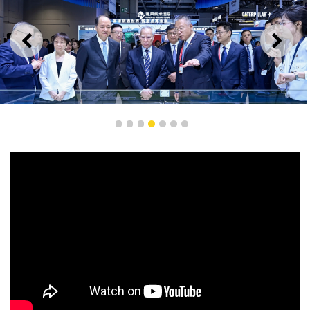
上一則
下一
1
2
3
4
5
6
7
行政長官岑浩輝參觀“第17屆國際基礎設施投資與建設高峰
論壇暨展覽”展區