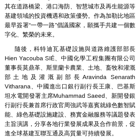
其在道路橋梁、港口海防、智慧城市及再生能源等
基建領域的投資機遇和政策優勢。作為加勒比地區
最早簽署“一帶一路”倡議國家，願攜手共建一個數
字化、繁榮的未來。
隨後，科特迪瓦基礎設施與道路維護部部長
Hien Yacouba SIÉ、中國化學工程集團有限公司
董事長莫鼎革、斯里蘭卡農業、土地、畜牧和灌溉
部土地及灌溉副部長Aravinda Senarath
Vitharana、中國進出口銀行副行長王康、巴基斯
坦水電開發署主席Muhammad Saeed、新開發銀
行副行長兼首席行政官周強武等嘉賓就綠色數智賦
能、綠色基礎設施建設、務實金融服務等議題發表
主旨演講，分享各地行業發展成果及合作前景，促
進全球基建互聯互通及高質量可持續發展。