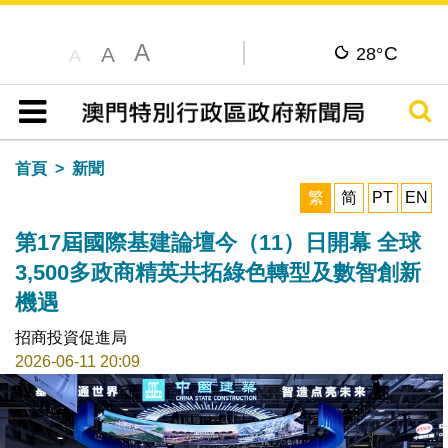
A
C
A
28°
A
搜尋
目錄
首頁
新聞
繁
简
PT
EN
第17屆國際基建論壇今（11）日開幕 全球
3,500多政商精英共拓綠色轉型及數智創新
機遇
招商投資促進局
2026-06-11 20:09