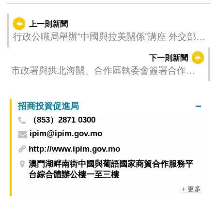
上一則新聞
行政公職局舉辦“中國與拉美關係”講座 外交部張
潤司長主講並與特區公務人員對談
下一則新聞
市政署與拱北海關、合作區執委會簽署合作協
議 推進澳琴食品食材檢驗檢疫監管銜接
招商投資促進局
（853）2871 0300
ipim@ipim.gov.mo
http://www.ipim.gov.mo
澳門湖畔南街中國與葡語國家商貿合作服務平
台綜合體辦公樓一至三樓
+ 更多