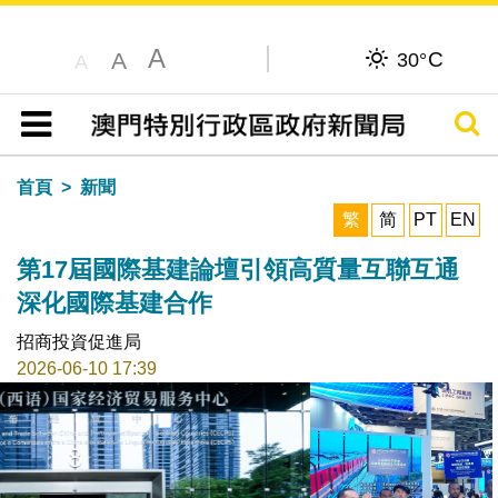
A
C
A
30°
A
搜尋
目錄
首頁
新聞
繁
简
PT
EN
第17屆國際基建論壇引領高質量互聯互通
深化國際基建合作
招商投資促進局
2026-06-10 17:39