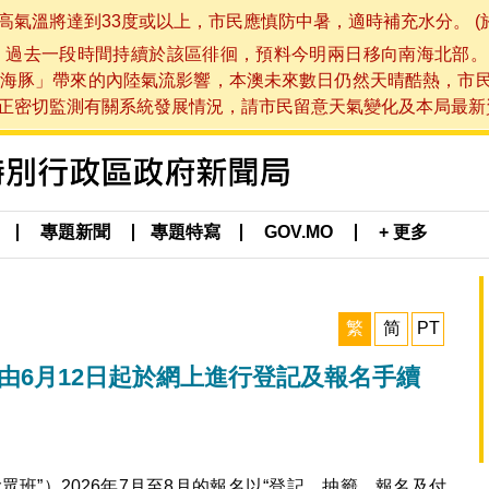
將達到33度或以上，市民應慎防中暑，適時補充水分。 (於 202
，過去一段時間持續於該區徘徊，預料今明兩日移向南海北部。
海豚」帶來的內陸氣流影響，本澳未來數日仍然天晴酷熱，市
切監測有關系統發展情況，請市民留意天氣變化及本局最新資訊。(於 
專題新聞
專題特寫
GOV.MO
+ 更多
繁
简
PT
班由6月12日起於網上進行登記及報名手續
班”）2026年7月至8月的報名以“登記、抽籤、報名及付