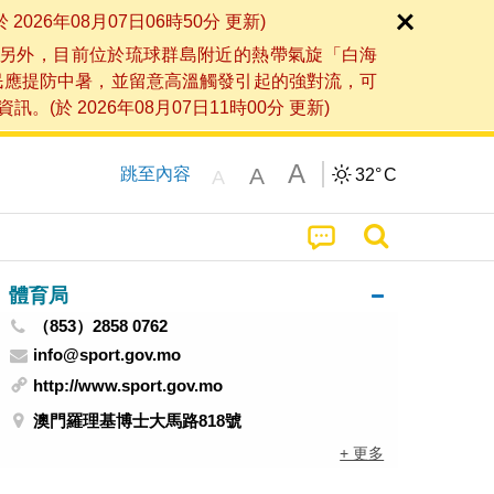
6年08月07日06時50分 更新)
另外，目前位於琉球群島附近的熱帶氣旋「白海
民應提防中暑，並留意高溫觸發引起的強對流，可
2026年08月07日11時00分 更新)
A
A
跳至內容
32°
C
A
體育局
（853）2858 0762
info@sport.gov.mo
http://www.sport.gov.mo
澳門羅理基博士大馬路818號
+ 更多