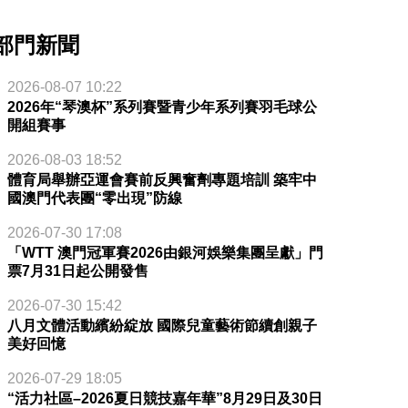
部門新聞
2026-08-07 10:22
2026年“琴澳杯”系列賽暨青少年系列賽羽毛球公
開組賽事
2026-08-03 18:52
體育局舉辦亞運會賽前反興奮劑專題培訓 築牢中
國澳門代表團“零出現”防線
2026-07-30 17:08
「WTT 澳門冠軍賽2026由銀河娛樂集團呈獻」門
票7月31日起公開發售
2026-07-30 15:42
八月文體活動繽紛綻放 國際兒童藝術節續創親子
美好回憶
2026-07-29 18:05
“活力社區–2026夏日競技嘉年華”8月29日及30日