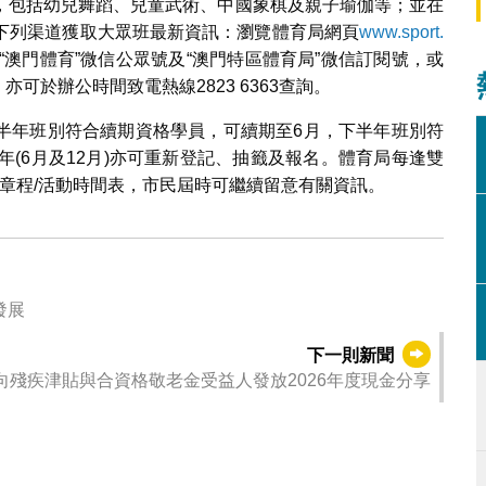
，包括幼兒舞蹈、兒童武術、中國象棋及親子瑜伽等；並在
下列渠道獲取大眾班最新資訊：瀏覽體育局網頁
www.sport.
頁、“澳門體育”微信公眾號及“澳門特區體育局”微信訂閱號，或
，亦可於辦公時間致電熱線2823 6363查詢。
半年班別符合續期資格學員，可續期至6月，下半年班別符
年(6月及12月)亦可重新登記、抽籤及報名。體育局每逢雙
活動章程/活動時間表，市民屆時可繼續留意有關資訊。
發展
下一則新聞
向殘疾津貼與合資格敬老金受益人發放2026年度現金分享