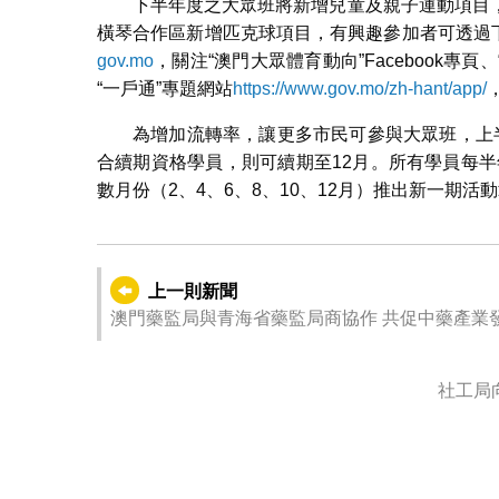
下半年度之大眾班將新增兒童及親子運動項目
橫琴合作區新增匹克球項目，有興趣參加者可透過
gov.mo
，關注“澳門大眾體育動向”Facebook專
“一戶通”專題網站
https://www.gov.mo/zh-hant/app/
為增加流轉率，讓更多市民可參與大眾班，上
合續期資格學員，則可續期至12月。所有學員每半
數月份（2、4、6、8、10、12月）推出新一期
上一則新聞
澳門藥監局與青海省藥監局商協作 共促中藥產業
社工局