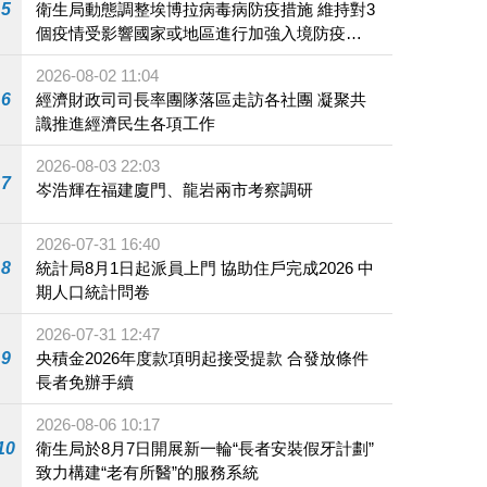
5
衛生局動態調整埃博拉病毒病防疫措施 維持對3
個疫情受影響國家或地區進行加強入境防疫措
施
2026-08-02 11:04
6
經濟財政司司長率團隊落區走訪各社團 凝聚共
識推進經濟民生各項工作
2026-08-03 22:03
7
岑浩輝在福建廈門、龍岩兩市考察調研
2026-07-31 16:40
8
統計局8月1日起派員上門 協助住戶完成2026 中
期人口統計問卷
2026-07-31 12:47
9
央積金2026年度款項明起接受提款 合發放條件
長者免辦手續
2026-08-06 10:17
10
衛生局於8月7日開展新一輪“長者安裝假牙計劃”
致力構建“老有所醫”的服務系統