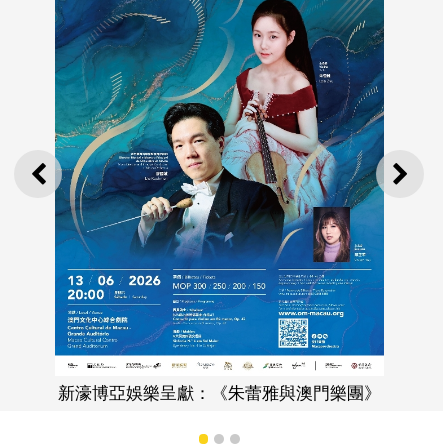
上一則
下一
小提琴家朱蕾雅
門樂團》