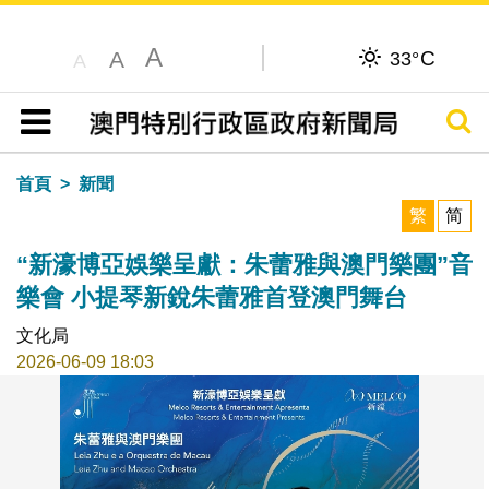
A
C
A
33°
A
搜尋
目錄
首頁
新聞
繁
简
“新濠博亞娛樂呈獻：朱蕾雅與澳門樂團”音
樂會 小提琴新銳朱蕾雅首登澳門舞台
文化局
2026-06-09 18:03