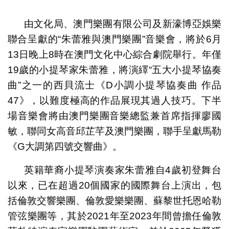
1
2
3
由文化局、澳門樂團有限公司及新濠博亞娛樂
聯合呈獻的“朱蕾雅與澳門樂團”音樂會，將於6月
13日晚上8時在澳門文化中心綜合劇院舉行。年僅
19歲的小提琴家朱蕾雅，將演繹“五大小提琴協奏
曲”之一的西貝流士《D小調小提琴協奏曲 作品
47》，以難度極高的作品展現其過人技巧。下半
場音樂會將由澳門樂團音樂總監兼首席指揮廖國
敏，聯同女高音邱芷芊及澳門樂團，聯手呈獻馬勒
《G大調第四號交響曲》。
英籍華裔小提琴演奏家朱蕾雅自4歲初登舞台
以來，已在超過20個國家的國際舞台上演出，包
括倫敦交響樂團、倫敦愛樂樂團、蘇黎世托恩哈勒
管弦樂團等，其於2021年至2023年間曾擔任倫敦