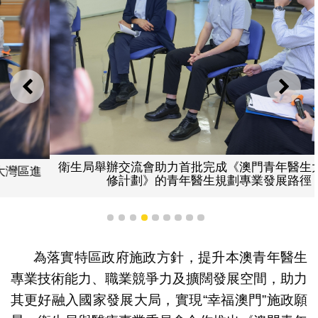
上一則
下一
衛生局舉辦交流會助力首批完成《澳門青年醫生大灣區進
修計劃》的青年醫生規劃專業發展路徑
1
2
3
4
5
6
7
8
9
為落實特區政府施政方針，提升本澳青年醫生
專業技術能力、職業競爭力及擴闊發展空間，助力
其更好融入國家發展大局，實現“幸福澳門”施政願