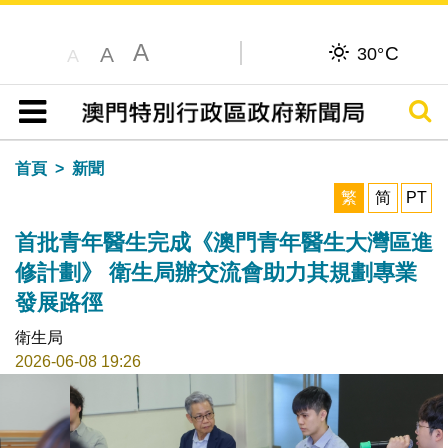
A
C
A
30°
A
搜尋
目錄
首頁
新聞
繁
简
PT
首批青年醫生完成《澳門青年醫生大灣區進
修計劃》 衛生局辦交流會助力其規劃專業
發展路徑
衛生局
2026-06-08 19:26