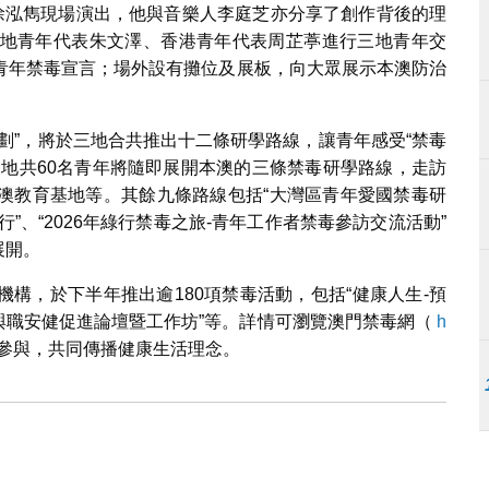
手徐泓雋現場演出，他與音樂人李庭芝亦分享了創作背後的理
地青年代表朱文澤、香港青年代表周芷葶進行三地青年交
青年禁毒宣言；場外設有攤位及展板，向大眾展示本澳防治
劃”，將於三地合共推出十二條研學路線，讓青年感受“禁毒
三地共60名青年將隨即展開本澳的三條禁毒研學路線，走訪
澳教育基地等。其餘九條路線包括“大灣區青年愛國禁毒研
行”、“2026年綠行禁毒之旅-青年工作者禁毒參訪交流活動”
展開。
構，於下半年推出逾180項禁毒活動，包括“健康人生-預
理與職安健促進論壇暨工作坊”等。詳情可瀏覽澳門禁毒網（
h
參與，共同傳播健康生活理念。