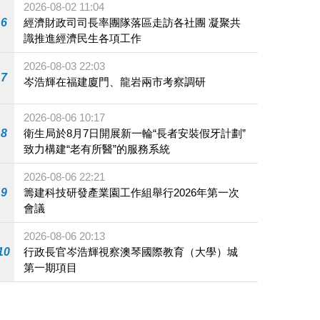
2026-08-02 11:04
6
經濟財政司司長率團隊落區走訪各社團 凝聚共
識推進經濟民生各項工作
2026-08-03 22:03
7
岑浩輝在福建廈門、龍岩兩市考察調研
2026-08-06 10:17
8
衛生局於8月7日開展新一輪“長者安裝假牙計劃”
致力構建“老有所醫”的服務系統
2026-08-06 22:21
9
籌建科技研發產業園工作組舉行2026年第一次
會議
2026-08-06 20:13
10
行政長官岑浩輝視察澳琴國際教育（大學）城
第一期項目