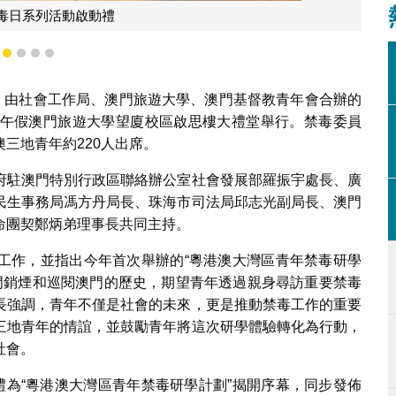
禁毒日系列活動啟動禮
1
2
3
4
5
日，由社會工作局、澳門旅遊大學、澳門基督教青年會合辦的
6日下午假澳門旅遊大學望廈校區啟思樓大禮堂舉行。禁毒委員
三地青年約220人出席。
府駐澳門特別行政區聯絡辦公室社會發展部羅振宇處長、廣
民生事務局馮方丹局長、珠海市司法局邱志光副局長、澳門
命團契鄭炳弟理事長共同主持。
工作，並指出今年首次舉辦的“粵港澳大灣區青年禁毒研學
虎門銷煙和巡閱澳門的歷史，期望青年透過親身尋訪重要禁毒
長強調，青年不僅是社會的未來，更是推動禁毒工作的重要
三地青年的情誼，並鼓勵青年將這次研學體驗轉化為行動，
社會。
禮為“粵港澳大灣區青年禁毒研學計劃”揭開序幕，同步發佈