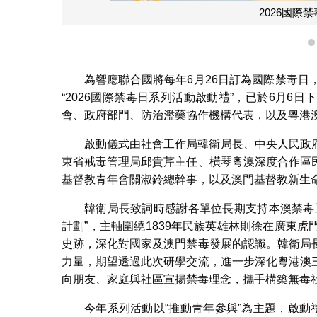
2026國際
為響應聯合國將每年6月26日訂為國際禁毒
“2026國際禁毒日系列活動啟動禮”，已於6月
會、政府部門、防治濫藥協作機構代表，以及粵港澳
啟動儀式由社會工作局韓衛局長、中央人民政
東省戒毒管理局邱貴芹主任、橫琴粵澳深度合作區
基督教青年會關淑鈴總幹事，以及澳門基督教新生
韓衛局長致詞時感謝各單位長期支持本澳禁毒
計劃”，主軸圍繞1839年民族英雄林則徐在廣東
史跡，深化對國家及澳門禁毒發展的認識。韓衛局
力量，期望透過此次研學交流，進一步深化粵港澳
向朋友、家庭與社區宣揚禁毒理念，攜手構築無毒
今年系列活動以“推動青年參與”為主題，啟動