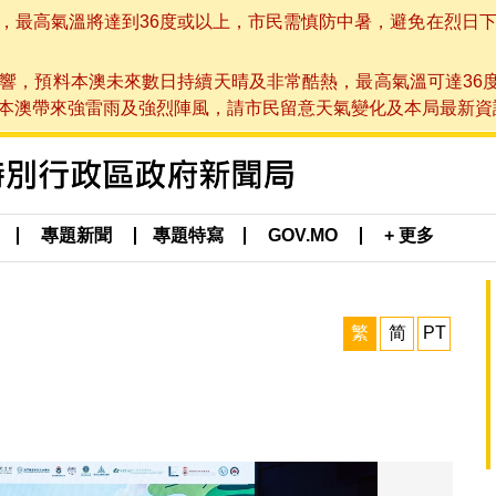
高氣溫將達到36度或以上，市民需慎防中暑，避免在烈日下進行戶
響，預料本澳未來數日持續天晴及非常酷熱，最高氣溫可達36
帶來強雷雨及強烈陣風，請市民留意天氣變化及本局最新資訊。(於 2
專題新聞
專題特寫
GOV.MO
+ 更多
繁
简
PT