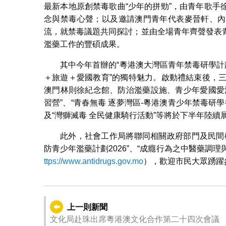
最新本地原創禁毒歌曲“少年的拼勁”，由青年歌
念與禁毒心聲；以及邀請澳門青年代表麥晉軒、內
流，就禁毒議題共同探討；並由全場青年齊聲發表
濫藥工作的豐碩成果。
其中今年首辦的“粵港澳大灣區青年禁毒研學計
＋旅遊＋愛國教育”的獨特魅力。啟動禮結束後，
澳門林則徐紀念館、防治濫藥設施、青少年愛國愛
習營”、“青春無毒 逐夢灣區-粵港澳青少年禁毒研學
及“灣獅滅毒 全民健康騎行活動”等將於下半年陸續
此外，社會工作局將聯同相關政府部門及民間機
防青少年濫藥計劃2026”、“成癮行為之中醫藥調
ttps://www.antidrugs.gov.mo
），歡迎市民大眾踴躍
上一則新聞
文化局赴珠出席粵港澳文化合作第二十四次會議