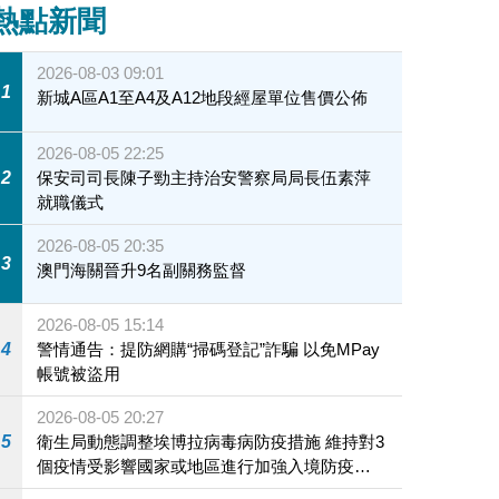
熱點新聞
2026-08-03 09:01
1
新城A區A1至A4及A12地段經屋單位售價公佈
2026-08-05 22:25
2
保安司司長陳子勁主持治安警察局局長伍素萍
就職儀式
2026-08-05 20:35
3
澳門海關晉升9名副關務監督
2026-08-05 15:14
4
警情通告：提防網購“掃碼登記”詐騙 以免MPay
帳號被盜用
2026-08-05 20:27
5
衛生局動態調整埃博拉病毒病防疫措施 維持對3
個疫情受影響國家或地區進行加強入境防疫措
施