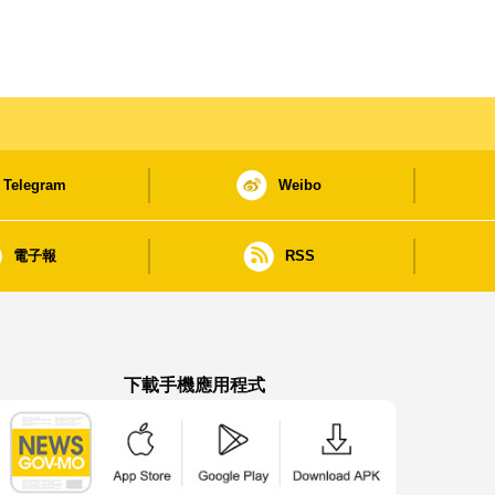
Telegram
Weibo
電子報
RSS
下載手機應用程式
澳門政府新聞 APP - App Store 下載
澳門政府新聞 APP - Google Pla
澳門政府新聞 APP -