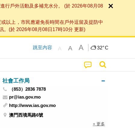
外活動及多補充水分。 (於 2026年08月08
度或以上，市民應避免長時間在戶外逗留及提防中
026年08月08日17時10分 更新)
A
A
跳至內容
32°
C
A
社會工作局
（853）2836 7878
pr@ias.gov.mo
http://www.ias.gov.mo
澳門西墳馬路6號
+ 更多